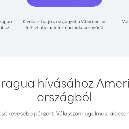
ragua
Kiválaszthatja a névjegyet a Viberben, és
Vál
sához
felhívhatja az információs képernyőről
aragua hívásához Amer
országból
osít kevesebb pénzért. Válasszon rugalmas, alacsony