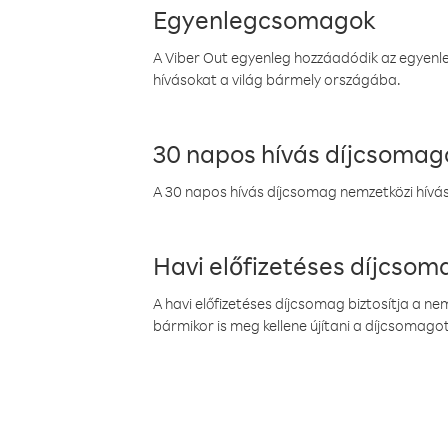
Egyenlegcsomagok
A Viber Out egyenleg hozzáadódik az egyenleg
hívásokat a világ bármely országába.
30 napos hívás díjcsomag
A 30 napos hívás díjcsomag nemzetközi híváso
Havi előfizetéses díjcso
A havi előfizetéses díjcsomag biztosítja a n
bármikor is meg kellene újítani a díjcsomagot