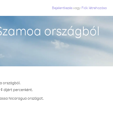
Bejelentkezés
vagy
Fiók létrehozása
Szamoa országból
a országból.
¢ díjért percenként.
vhassa Nicaragua országot.