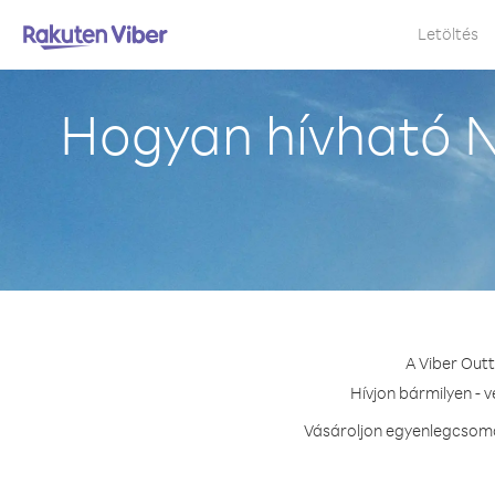
Letöltés
Hogyan hívható 
A Viber Out
Hívjon bármilyen - 
Vásároljon egyenlegcsomag