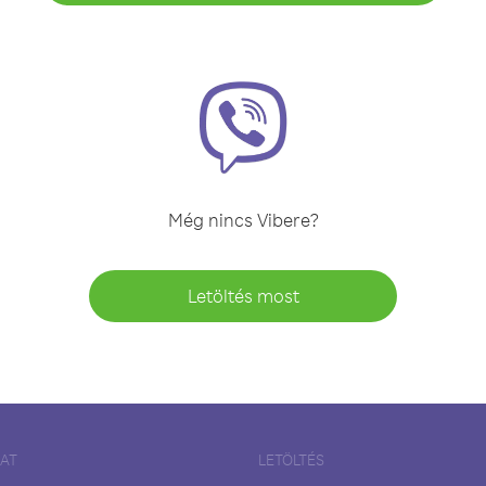
Még nincs Vibere?
Letöltés most
LAT
LETÖLTÉS