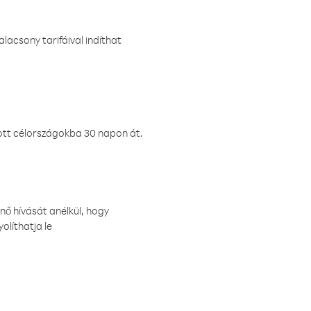
lacsony tarifáival indíthat
ztott célországokba 30 napon át.
nő hívását anélkül, hogy
olíthatja le