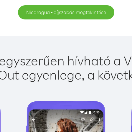
Nicaragua - díjszabás megtekintése
egyszerűen hívható a Vi
Out egyenlege, a követk