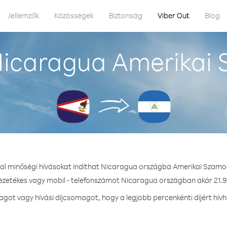
Jellemzők
Közösségek
Biztonság
Viber Out
Blog
Nicaragua Amerikai 
tal minőségi hívásokat indíthat Nicaragua országba Amerikai Szamo
vezetékes vagy mobil - telefonszámot Nicaragua országban akár 21.9 
ot vagy hívási díjcsomagot, hogy a legjobb percenkénti díjért hí