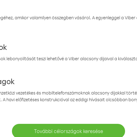
éhez, amikor valamilyen összegben vásárol. A egyenleggel a Viber a
ok
k lebonyolítását teszi lehetővé a Viber alacsony díjaival a kiválas
magok
emzetközi vezetékes és mobiltelefonszámoknak alacsony díjakkal törté
. A havi előfizetéses konstrukcióval az eddigi hívásait olcsóbban bony
További célországok keresése