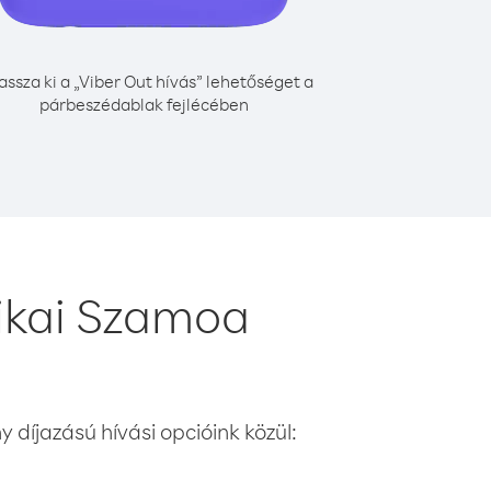
assza ki a „Viber Out hívás” lehetőséget a
párbeszédablak fejlécében
ikai Szamoa
 díjazású hívási opcióink közül: