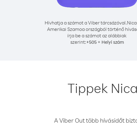
Hívhatja a számot a Viber tárcsázóval.
Nica
Amerikai Szamoa országból történő hívá
írja be a számot az alábbiak
szerint:
+
+
505
Helyi szám
Tippek Nic
A Viber Out több hívásidőt bizt