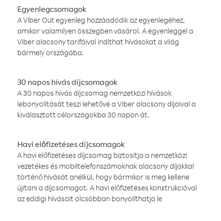
Egyenlegcsomagok
A Viber Out egyenleg hozzáadódik az egyenlegéhez,
amikor valamilyen összegben vásárol. A egyenleggel a
Viber alacsony tarifáival indíthat hívásokat a világ
bármely országába.
30 napos hívás díjcsomagok
A 30 napos hívás díjcsomag nemzetközi hívások
lebonyolítását teszi lehetővé a Viber alacsony díjaival a
kiválasztott célországokba 30 napon át.
Havi előfizetéses díjcsomagok
A havi előfizetéses díjcsomag biztosítja a nemzetközi
vezetékes és mobiltelefonszámoknak alacsony díjakkal
történő hívását anélkül, hogy bármikor is meg kellene
újítani a díjcsomagot. A havi előfizetéses konstrukcióval
az eddigi hívásait olcsóbban bonyolíthatja le