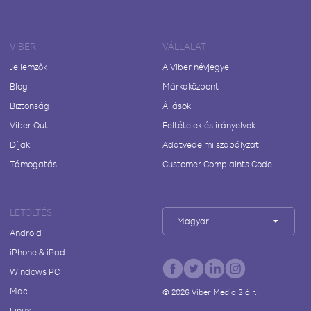
VIBER
VÁLLALAT
Jellemzők
A Viber névjegye
Blog
Márkaközpont
Biztonság
Állások
Viber Out
Feltételek és irányelvek
Díjak
Adatvédelmi szabályzat
Támogatás
Customer Complaints Code
LETÖLTÉS
Magyar
Android
iPhone & iPad
Windows PC
Mac
©
2026
Viber Media S.à r.l.
Linux