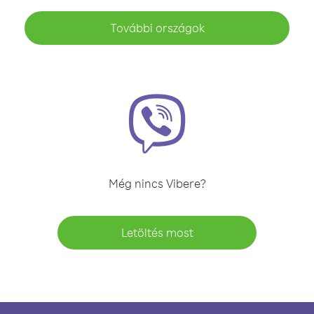
További országok
Még nincs Vibere?
Letöltés most