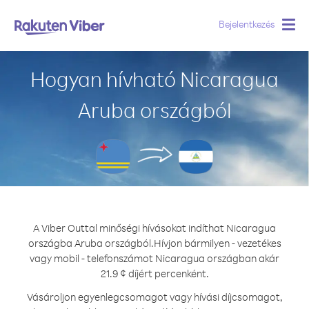
Bejelentkezés
Togg
navig
Hogyan hívható Nicaragua
Aruba országból
A Viber Outtal minőségi hívásokat indíthat Nicaragua
országba Aruba országból.
Hívjon bármilyen - vezetékes
vagy mobil - telefonszámot Nicaragua országban akár
21.9 ¢ díjért percenként.
Vásároljon egyenlegcsomagot vagy hívási díjcsomagot,