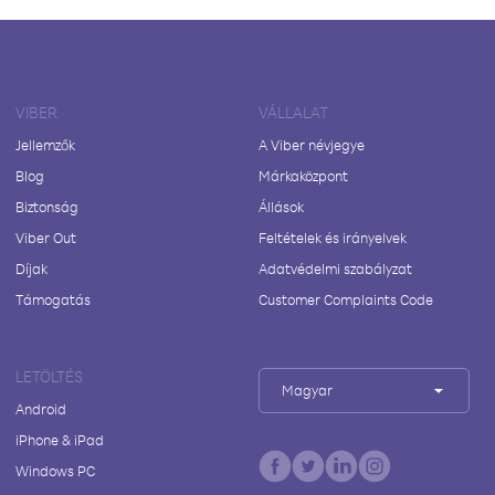
VIBER
VÁLLALAT
Jellemzők
A Viber névjegye
Blog
Márkaközpont
Biztonság
Állások
Viber Out
Feltételek és irányelvek
Díjak
Adatvédelmi szabályzat
Támogatás
Customer Complaints Code
LETÖLTÉS
Magyar
Android
iPhone & iPad
Windows PC