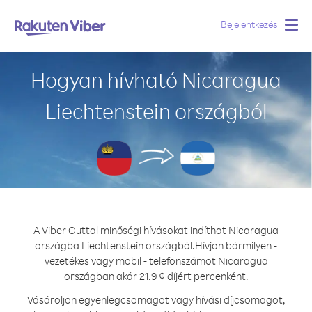
Bejelentkezés
Togg
navig
Hogyan hívható Nicaragua
Liechtenstein országból
A Viber Outtal minőségi hívásokat indíthat Nicaragua
országba Liechtenstein országból.
Hívjon bármilyen -
vezetékes vagy mobil - telefonszámot Nicaragua
országban akár 21.9 ¢ díjért percenként.
Vásároljon egyenlegcsomagot vagy hívási díjcsomagot,