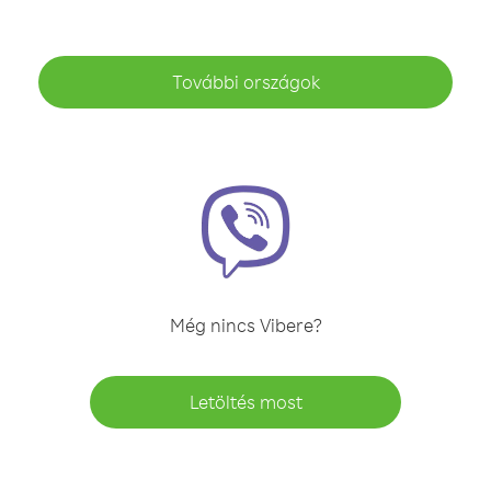
További országok
Még nincs Vibere?
Letöltés most