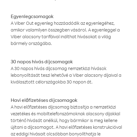
Egyenlegcsomagok
A Viber Out egyenleg hozzáadódik az egyenlegéhez,
amikor valamilyen összegben vásárol. A egyenleggel a
Viber alacsony tarifáival indíthat hívásokat a világ
bármely országába.
30 napos hívás díjcsomagok
A 30 napos hívás díjcsomag nemzetközi hívások
lebonyolítását teszi lehetővé a Viber alacsony díjaival a
kiválasztott célországokba 30 napon át.
Havi előfizetéses díjcsomagok
A havi előfizetéses díjcsomag biztosítja a nemzetközi
vezetékes és mobiltelefonszámoknak alacsony díjakkal
történő hívását anélkül, hogy bármikor is meg kellene
újítani a díjcsomagot. A havi előfizetéses konstrukcióval
az eddigi hívásait olcsóbban bonyolíthatja le