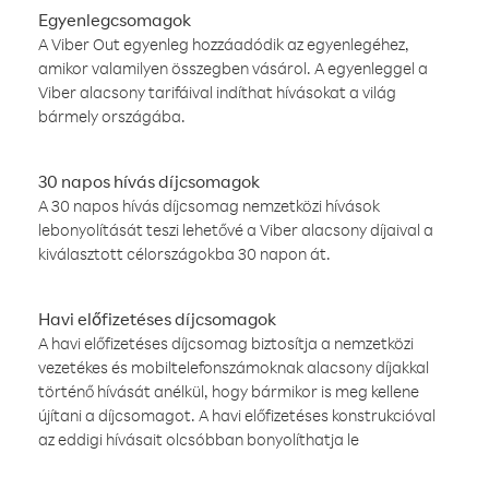
Egyenlegcsomagok
A Viber Out egyenleg hozzáadódik az egyenlegéhez,
amikor valamilyen összegben vásárol. A egyenleggel a
Viber alacsony tarifáival indíthat hívásokat a világ
bármely országába.
30 napos hívás díjcsomagok
A 30 napos hívás díjcsomag nemzetközi hívások
lebonyolítását teszi lehetővé a Viber alacsony díjaival a
kiválasztott célországokba 30 napon át.
Havi előfizetéses díjcsomagok
A havi előfizetéses díjcsomag biztosítja a nemzetközi
vezetékes és mobiltelefonszámoknak alacsony díjakkal
történő hívását anélkül, hogy bármikor is meg kellene
újítani a díjcsomagot. A havi előfizetéses konstrukcióval
az eddigi hívásait olcsóbban bonyolíthatja le