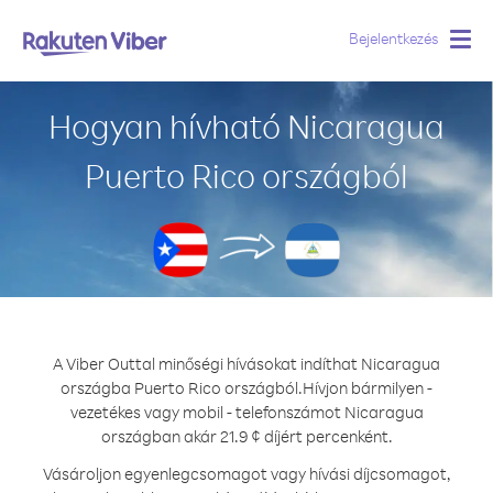
Bejelentkezés
Togg
navig
Hogyan hívható Nicaragua
Puerto Rico országból
A Viber Outtal minőségi hívásokat indíthat Nicaragua
országba Puerto Rico országból.
Hívjon bármilyen -
vezetékes vagy mobil - telefonszámot Nicaragua
országban akár 21.9 ¢ díjért percenként.
Vásároljon egyenlegcsomagot vagy hívási díjcsomagot,