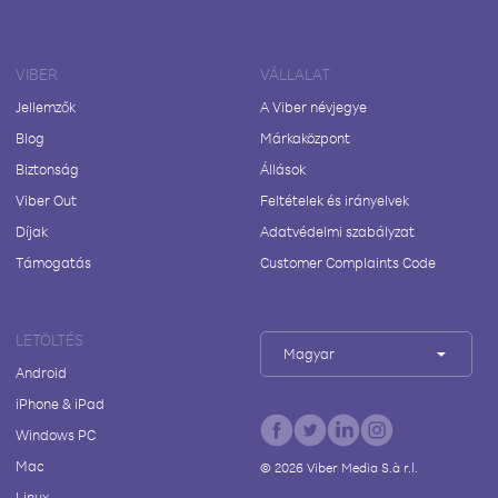
VIBER
VÁLLALAT
Jellemzők
A Viber névjegye
Blog
Márkaközpont
Biztonság
Állások
Viber Out
Feltételek és irányelvek
Díjak
Adatvédelmi szabályzat
Támogatás
Customer Complaints Code
LETÖLTÉS
Magyar
Android
iPhone & iPad
Windows PC
Mac
©
2026
Viber Media S.à r.l.
Linux