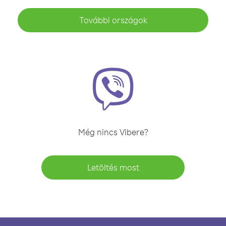
További országok
Még nincs Vibere?
Letöltés most