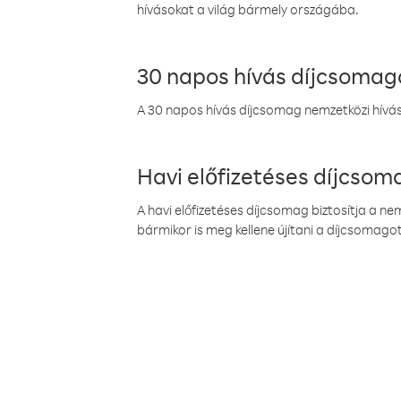
hívásokat a világ bármely országába.
30 napos hívás díjcsomag
A 30 napos hívás díjcsomag nemzetközi híváso
Havi előfizetéses díjcso
A havi előfizetéses díjcsomag biztosítja a n
bármikor is meg kellene újítani a díjcsomagot