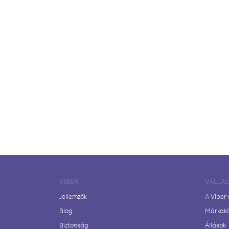
VIBER
VÁLLA
Jellemzők
A Viber
Blog
Márkak
Biztonság
Állások