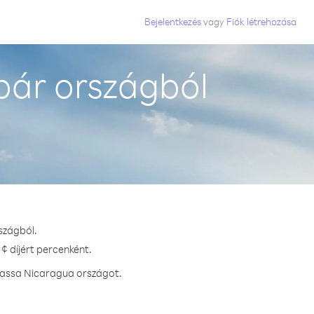
Bejelentkezés
vagy
Fiók létrehozása
bár országból
szágból.
¢ díjért percenként.
vhassa Nicaragua országot.