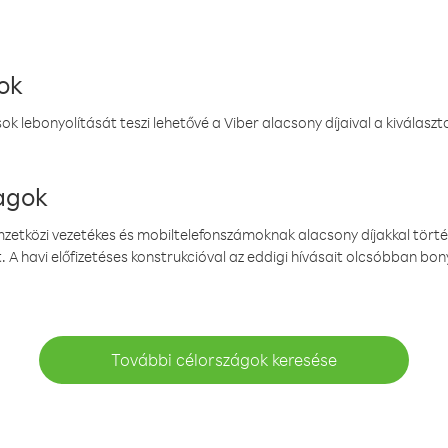
ok
k lebonyolítását teszi lehetővé a Viber alacsony díjaival a kiválas
magok
emzetközi vezetékes és mobiltelefonszámoknak alacsony díjakkal törté
. A havi előfizetéses konstrukcióval az eddigi hívásait olcsóbban bony
További célországok keresése