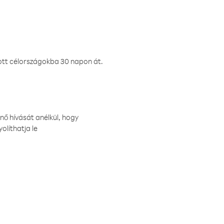
ztott célországokba 30 napon át.
nő hívását anélkül, hogy
olíthatja le