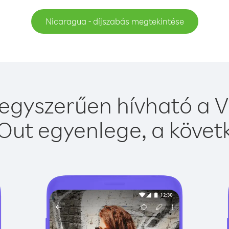
Nicaragua - díjszabás megtekintése
egyszerűen hívható a Vi
Out egyenlege, a követk