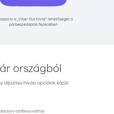
assza ki a „Viber Out hívás” lehetőséget a
párbeszédablak fejlécében
ár országból
 díjazású hívási opcióink közül:
lacsony tarifáival indíthat