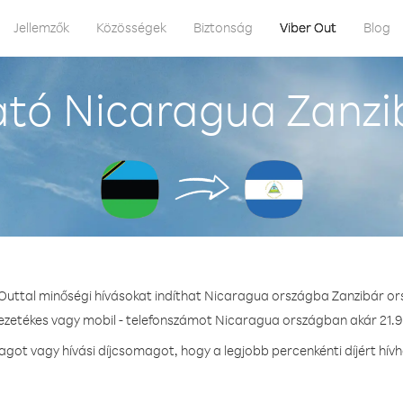
Jellemzők
Közösségek
Biztonság
Viber Out
Blog
tó Nicaragua Zanzi
 Outtal minőségi hívásokat indíthat Nicaragua országba Zanzibár or
vezetékes vagy mobil - telefonszámot Nicaragua országban akár 21.9 
ot vagy hívási díjcsomagot, hogy a legjobb percenkénti díjért hí