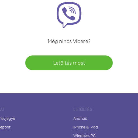
Még nincs Vibere?
Letöltés most
LAT
LETÖLTÉS
 névjegye
Android
özpont
iPhone & iPad
Windows PC