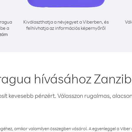
ragua
Kiválaszthatja a névjegyet a Viberben, és
Vál
 be a
felhívhatja az információs képernyőről
szám
ragua hívásához Zanzib
osít kevesebb pénzért. Válasszon rugalmas, alacsony
éhez, amikor valamilyen összegben vásárol. A egyenleggel a Viber a