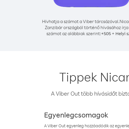
Hívhatja a számot a Viber tárcsázóval.
Nica
Zanzibár országból történő hívásához írja
számot az alábbiak szerint:
+
+
505
Helyi 
Tippek Nica
A Viber Out több hívásidőt bizt
Egyenlegcsomagok
A Viber Out egyenleg hozzáadódik az egyenleg