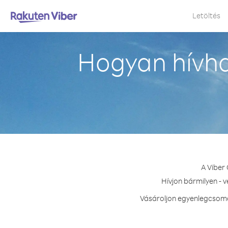
Letöltés
Hogyan hívha
A Viber
Hívjon bármilyen - 
Vásároljon egyenlegcsomag