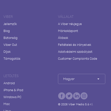
VIBER
VÁLLALAT
Jellemzők
A Viber névjegye
Blog
Márkaközpont
Biztonság
Állások
Viber Out
Feltételek és irányelvek
Díjak
Adatvédelmi szabályzat
Támogatás
Customer Complaints Code
LETÖLTÉS
Magyar
Android
iPhone & iPad
Windows PC
Mac
©
2026
Viber Media S.à r.l.
Linux