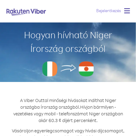
Bejelentkezés
Togg
navig
Hogyan hívható Niger
Írország országból
A Viber Outtal minőségi hívásokat indíthat Niger
országba Írország országból.
Hívjon bármilyen -
vezetékes vagy mobil - telefonszámot Niger országban
akár 60.3 ¢ díjért percenként.
Vásároljon egyenlegcsomagot vagy hívási díjcsomagot,