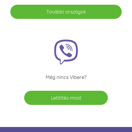
További országok
Még nincs Vibere?
Letöltés most