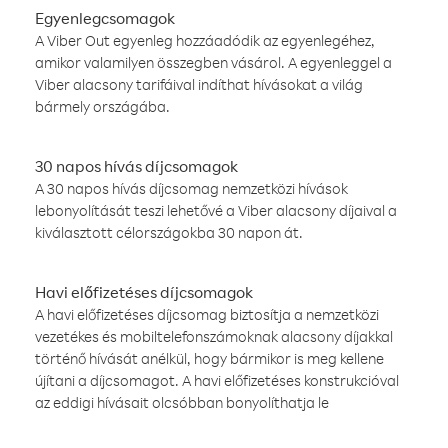
Egyenlegcsomagok
A Viber Out egyenleg hozzáadódik az egyenlegéhez,
amikor valamilyen összegben vásárol. A egyenleggel a
Viber alacsony tarifáival indíthat hívásokat a világ
bármely országába.
30 napos hívás díjcsomagok
A 30 napos hívás díjcsomag nemzetközi hívások
lebonyolítását teszi lehetővé a Viber alacsony díjaival a
kiválasztott célországokba 30 napon át.
Havi előfizetéses díjcsomagok
A havi előfizetéses díjcsomag biztosítja a nemzetközi
vezetékes és mobiltelefonszámoknak alacsony díjakkal
történő hívását anélkül, hogy bármikor is meg kellene
újítani a díjcsomagot. A havi előfizetéses konstrukcióval
az eddigi hívásait olcsóbban bonyolíthatja le