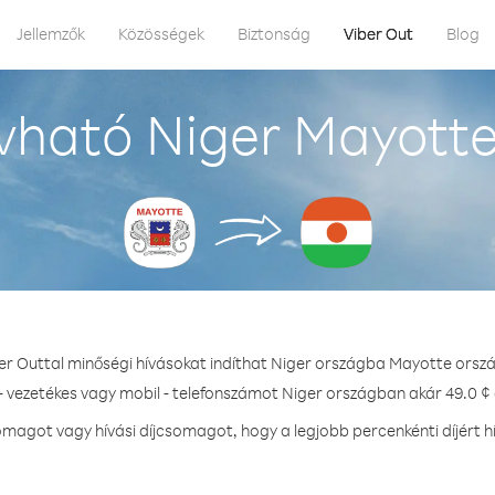
Jellemzők
Közösségek
Biztonság
Viber Out
Blog
vható Niger Mayotte
er Outtal minőségi hívásokat indíthat Niger országba Mayotte orsz
- vezetékes vagy mobil - telefonszámot Niger országban akár 49.0 ¢ 
magot vagy hívási díjcsomagot, hogy a legjobb percenkénti díjért h