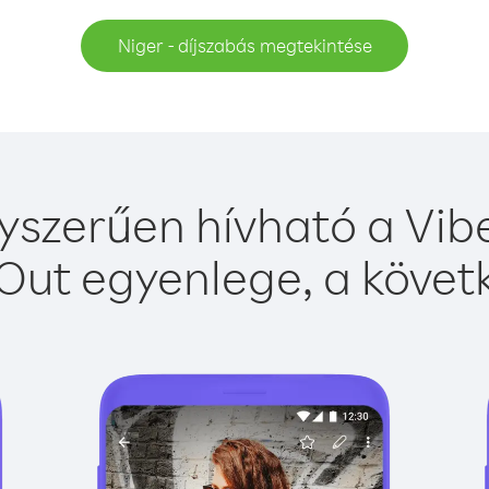
Niger - díjszabás megtekintése
yszerűen hívható a Vibe
Out egyenlege, a követk