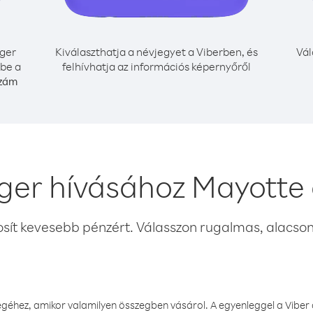
ger
Kiválaszthatja a névjegyet a Viberben, és
Vál
 be a
felhívhatja az információs képernyőről
szám
ger hívásához Mayotte
osít kevesebb pénzért. Válasszon rugalmas, alacsony
éhez, amikor valamilyen összegben vásárol. A egyenleggel a Viber a