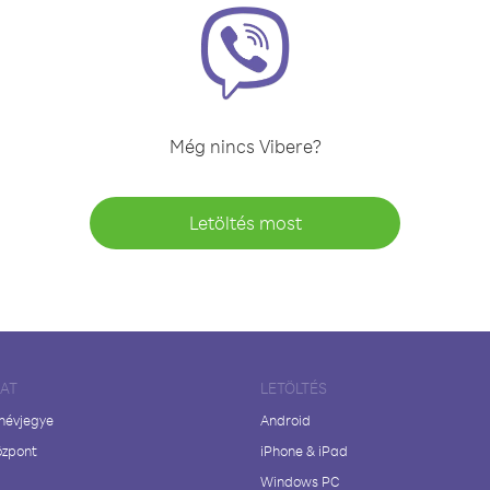
Még nincs Vibere?
Letöltés most
LAT
LETÖLTÉS
 névjegye
Android
özpont
iPhone & iPad
Windows PC