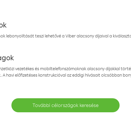
ok
k lebonyolítását teszi lehetővé a Viber alacsony díjaival a kiválas
magok
emzetközi vezetékes és mobiltelefonszámoknak alacsony díjakkal törté
. A havi előfizetéses konstrukcióval az eddigi hívásait olcsóbban bony
További célországok keresése