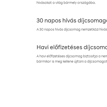
hívásokat a világ bármely országába.
30 napos hívás díjcsomag
A 30 napos hívás díjcsomag nemzetközi híváso
Havi előfizetéses díjcso
A havi előfizetéses díjcsomag biztosítja a n
bármikor is meg kellene újítani a díjcsomagot