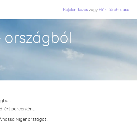
Bejelentkezés
vagy
Fiók létrehozása
 országból
ágból.
díjért percenként.
ívhassa Niger országot.