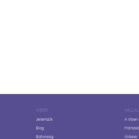
VIBER
VÁLLA
Jellemzők
A Viber
Blog
Márkak
Biztonság
Állások