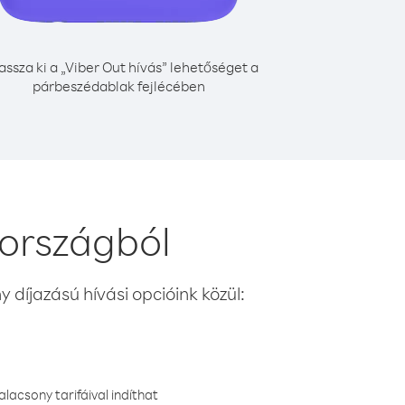
assza ki a „Viber Out hívás” lehetőséget a
párbeszédablak fejlécében
 országból
 díjazású hívási opcióink közül:
lacsony tarifáival indíthat