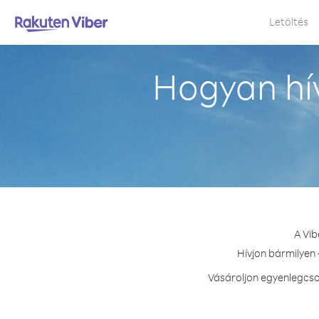
Letöltés
Hogyan hí
A Vib
Hívjon bármilyen 
Vásároljon egyenlegcso