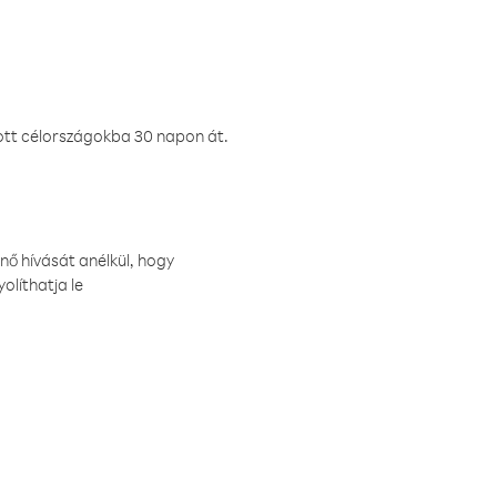
ztott célországokba 30 napon át.
nő hívását anélkül, hogy
olíthatja le