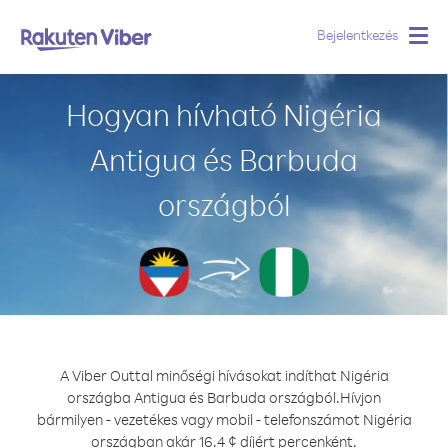
Bejelentkezés
Togg
navig
Hogyan hívható Nigéria
Antigua és Barbuda
országból
A Viber Outtal minőségi hívásokat indíthat Nigéria
országba Antigua és Barbuda országból.
Hívjon
bármilyen - vezetékes vagy mobil - telefonszámot Nigéria
országban akár 16.4 ¢ díjért percenként.