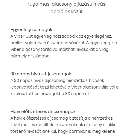
rugalmas, alacsony díjazású hívási
opcióink közül:
Egyenlegcsomagok
A Viber Out egyenleg hozzáadódik az egyenlegéhez,
amikor valamilyen összegben vásárol. A egyenleggel a
Viber alacsony tarifáival indíthat hívásokat a világ
bármely országába.
30 napos hívás díjcsomagok
A 30 napos hívás díjcsomag nemzetközi hívások
lebonyolítását teszi lehetővé a Viber alacsony díjaival a
kiválasztott célországokba 30 napon át.
Havi előfizetéses díjcsomagok
A havi előfizetéses díjcsomag biztosítja a nemzetközi
vezetékes és mobiltelefonszámoknak alacsony díjakkal
történő hívását anélkül, hogy bármikor is meg kellene