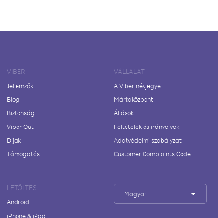
VIBER
VÁLLALAT
Jellemzők
A Viber névjegye
Blog
Márkaközpont
Biztonság
Állások
Viber Out
Feltételek és irányelvek
Díjak
Adatvédelmi szabályzat
Támogatás
Customer Complaints Code
LETÖLTÉS
Magyar
Android
iPhone & iPad