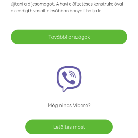
újítani a díjcsomagot. A havi előfizetéses konstrukcióval
az eddigi hívásait olcsóbban bonyolíthatja le
További országok
Még nincs Vibere?
Letöltés most