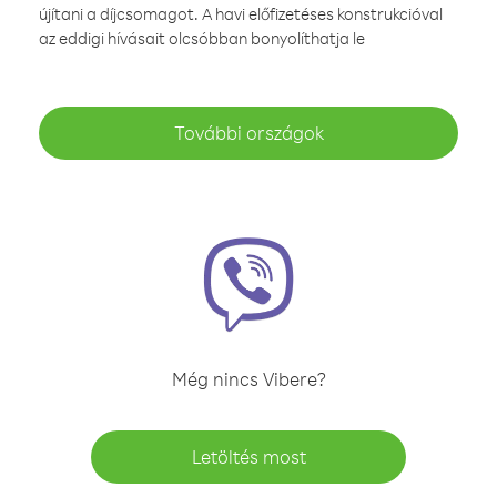
újítani a díjcsomagot. A havi előfizetéses konstrukcióval
az eddigi hívásait olcsóbban bonyolíthatja le
További országok
Még nincs Vibere?
Letöltés most