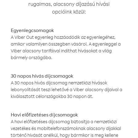
rugalmas, alacsony díjazású hívási
opcióink közül:
Egyenlegcsomagok
A Viber Out egyenleg hozzáadódik az egyenlegéhez,
amikor valamilyen összegben vásárol. A egyenleggel a
Viber alacsony tarifáival indíthat hívásokat a világ
bármely országába.
30 napos hívás díjcsomagok
A 30 napos hívás díjcsomag nemzetközi hívások
lebonyolítását teszi lehetővé a Viber alacsony díjaival a
kiválasztott célországokba 30 napon át.
Havi előfizetéses díjcsomagok
A havi előfizetéses díjcsomag biztosítja a nemzetközi
vezetékes és mobiltelefonszámoknak alacsony díjakkal
történő hívását anélkül, hogy bármikor is meg kellene