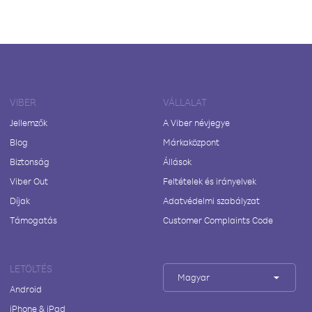
VIBER
VÁLLALAT
Jellemzők
A Viber névjegye
Blog
Márkaközpont
Biztonság
Állások
Viber Out
Feltételek és irányelvek
Díjak
Adatvédelmi szabályzat
Támogatás
Customer Complaints Code
LETÖLTÉS
Magyar
Android
iPhone & iPad