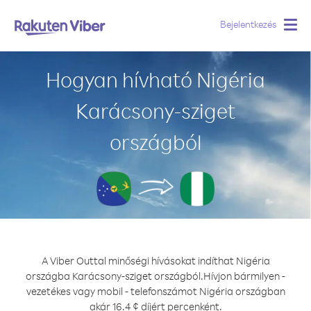
Bejelentkezés
Togg
navig
Hogyan hívható Nigéria
Karácsony-sziget
országból
A Viber Outtal minőségi hívásokat indíthat Nigéria
országba Karácsony-sziget országból.
Hívjon bármilyen -
vezetékes vagy mobil - telefonszámot Nigéria országban
akár 16.4 ¢ díjért percenként.