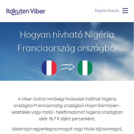
Bejelentkezés
Togg
navig
Hogyan hívható Nigéria
Franciaország országból
A Viber Outtal minőségi hívásokat indíthat Nigéria
országba Franciaország országból.
Hívjon bármilyen -
vezetékes vagy mobil - telefonszámot Nigéria országban
akár 19.7 ¢ díjért percenként.
Vásároljon egyenlegcsomagot vagy hívási díjcsomagot,