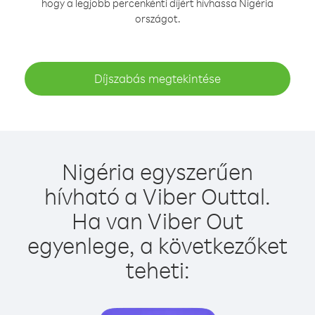
hogy a legjobb percenkénti díjért hívhassa Nigéria
országot.
Díjszabás megtekintése
Nigéria egyszerűen
hívható a Viber Outtal.
Ha van Viber Out
egyenlege, a következőket
teheti: