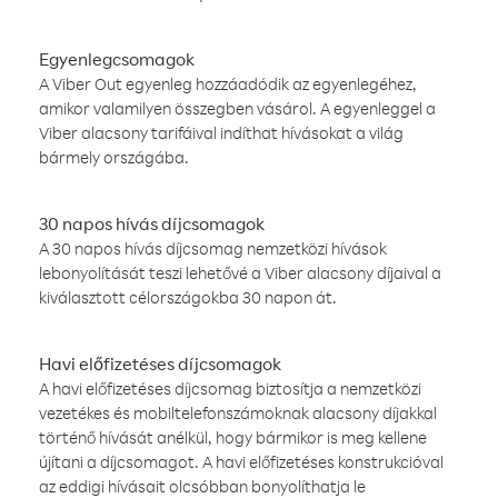
Egyenlegcsomagok
A Viber Out egyenleg hozzáadódik az egyenlegéhez,
amikor valamilyen összegben vásárol. A egyenleggel a
Viber alacsony tarifáival indíthat hívásokat a világ
bármely országába.
30 napos hívás díjcsomagok
A 30 napos hívás díjcsomag nemzetközi hívások
lebonyolítását teszi lehetővé a Viber alacsony díjaival a
kiválasztott célországokba 30 napon át.
Havi előfizetéses díjcsomagok
A havi előfizetéses díjcsomag biztosítja a nemzetközi
vezetékes és mobiltelefonszámoknak alacsony díjakkal
történő hívását anélkül, hogy bármikor is meg kellene
újítani a díjcsomagot. A havi előfizetéses konstrukcióval
az eddigi hívásait olcsóbban bonyolíthatja le