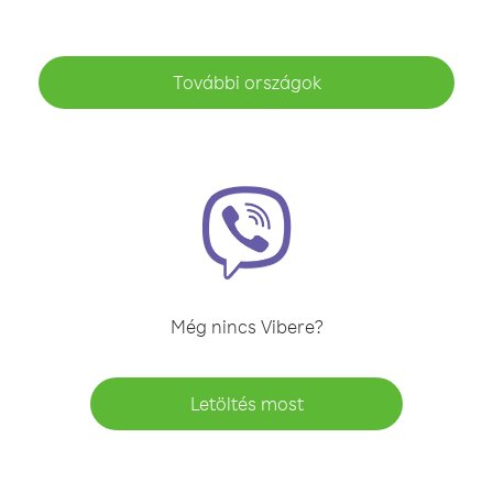
További országok
Még nincs Vibere?
Letöltés most