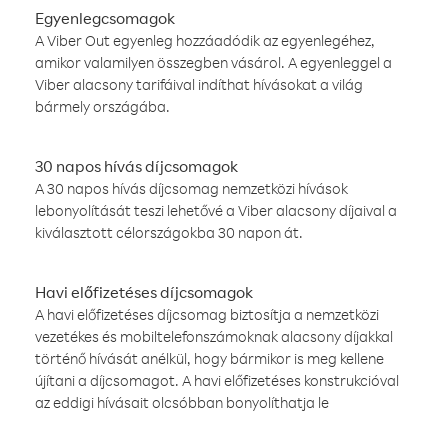
Egyenlegcsomagok
A Viber Out egyenleg hozzáadódik az egyenlegéhez,
amikor valamilyen összegben vásárol. A egyenleggel a
Viber alacsony tarifáival indíthat hívásokat a világ
bármely országába.
30 napos hívás díjcsomagok
A 30 napos hívás díjcsomag nemzetközi hívások
lebonyolítását teszi lehetővé a Viber alacsony díjaival a
kiválasztott célországokba 30 napon át.
Havi előfizetéses díjcsomagok
A havi előfizetéses díjcsomag biztosítja a nemzetközi
vezetékes és mobiltelefonszámoknak alacsony díjakkal
történő hívását anélkül, hogy bármikor is meg kellene
újítani a díjcsomagot. A havi előfizetéses konstrukcióval
az eddigi hívásait olcsóbban bonyolíthatja le