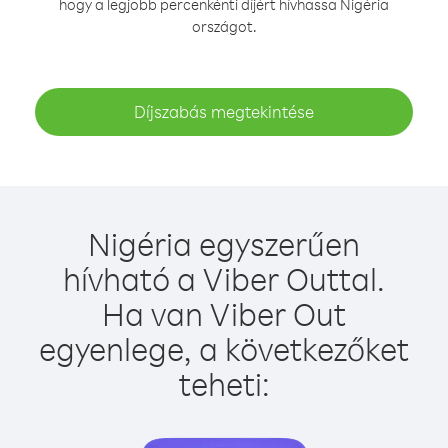
hogy a legjobb percenkénti díjért hívhassa Nigéria
országot.
Díjszabás megtekintése
Nigéria egyszerűen
hívható a Viber Outtal.
Ha van Viber Out
egyenlege, a következőket
teheti: