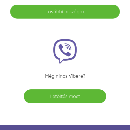
További országok
Még nincs Vibere?
Letöltés most