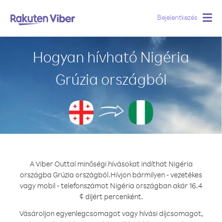
Bejelentkezés
Togg
navig
Hogyan hívható Nigéria
Grúzia országból
A Viber Outtal minőségi hívásokat indíthat Nigéria
országba Grúzia országból.
Hívjon bármilyen - vezetékes
vagy mobil - telefonszámot Nigéria országban akár 16.4
¢ díjért percenként.
Vásároljon egyenlegcsomagot vagy hívási díjcsomagot,