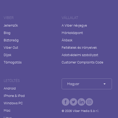
VIBER
VÁLLALAT
Jellemzők
A Viber névjegye
Blog
Márkaközpont
Biztonság
Állások
Viber Out
Feltételek és irányelvek
Díjak
Adatvédelmi szabályzat
Támogatás
Customer Complaints Code
LETÖLTÉS
Magyar
Android
iPhone & iPad
Windows PC
Mac
©
2026
Viber Media S.à r.l.
Linux