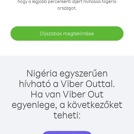
hogy a legjobb percenkénti díjért hívhassa Nigéria
országot.
Díjszabás megtekintése
Nigéria egyszerűen
hívható a Viber Outtal.
Ha van Viber Out
egyenlege, a következőket
teheti: