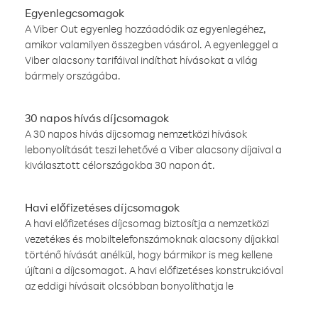
Egyenlegcsomagok
A Viber Out egyenleg hozzáadódik az egyenlegéhez,
amikor valamilyen összegben vásárol. A egyenleggel a
Viber alacsony tarifáival indíthat hívásokat a világ
bármely országába.
30 napos hívás díjcsomagok
A 30 napos hívás díjcsomag nemzetközi hívások
lebonyolítását teszi lehetővé a Viber alacsony díjaival a
kiválasztott célországokba 30 napon át.
Havi előfizetéses díjcsomagok
A havi előfizetéses díjcsomag biztosítja a nemzetközi
vezetékes és mobiltelefonszámoknak alacsony díjakkal
történő hívását anélkül, hogy bármikor is meg kellene
újítani a díjcsomagot. A havi előfizetéses konstrukcióval
az eddigi hívásait olcsóbban bonyolíthatja le