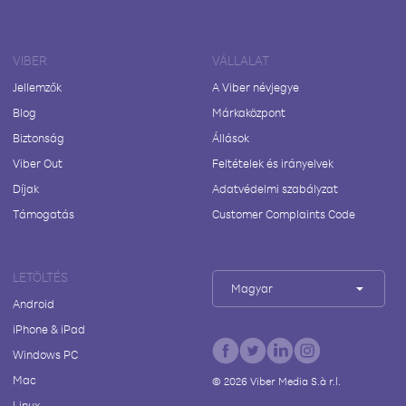
VIBER
VÁLLALAT
Jellemzők
A Viber névjegye
Blog
Márkaközpont
Biztonság
Állások
Viber Out
Feltételek és irányelvek
Díjak
Adatvédelmi szabályzat
Támogatás
Customer Complaints Code
LETÖLTÉS
Magyar
Android
iPhone & iPad
Windows PC
Mac
©
2026
Viber Media S.à r.l.
Linux