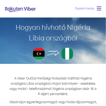
Bejelentkezés
Togg
navig
Hogyan hívható Nigéria
Líbia országból
A Viber Outtal minőségi hívásokat indíthat Nigéria
országba Líbia országból.
Hívjon bármilyen - vezetékes
vagy mobil - telefonszámot Nigéria országban akár 16.4
¢ díjért percenként.
Vásároljon egyenlegcsomagot vagy hívási díjcsomagot,