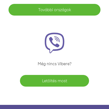
További országok
Még nincs Vibere?
Letöltés most