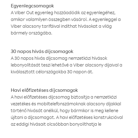
Egyenlegcsomagok
A Viber Out egyenleg hozzáadódik az egyenlegéhez,
amikor valamilyen összegben vásárol. A egyenleggel a
Viber alacsony tarifáival indíthat hívásokat a világ
bármely országába.
30 napos hívás díjcsomagok
A 30 napos hívás díjcsomag nemzetközi hívások
lebonyolítását teszi lehetővé a Viber alacsony díjaival a
kiválasztott célországokba 30 napon át.
Havi előfizetéses díjcsomagok
A havi előfizetéses díjcsomag biztosítja a nemzetközi
vezetékes és mobiltelefonszámoknak alacsony díjakkal
történő hívását anélkül, hogy bármikor is meg kellene
újítani a díjcsomagot. A havi előfizetéses konstrukcióval
az eddigi hívásait olcsóbban bonyolíthatja le