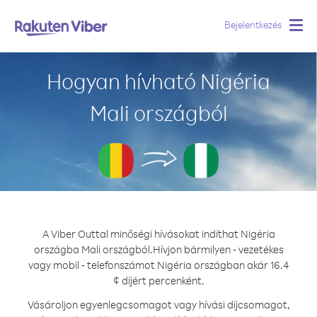
Bejelentkezés
Togg
navig
Hogyan hívható Nigéria
Mali országból
A Viber Outtal minőségi hívásokat indíthat Nigéria
országba Mali országból.
Hívjon bármilyen - vezetékes
vagy mobil - telefonszámot Nigéria országban akár 16.4
¢ díjért percenként.
Vásároljon egyenlegcsomagot vagy hívási díjcsomagot,