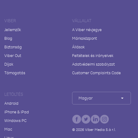
VIBER
VÁLLALAT
Jellemzők
A Viber névjegye
Blog
Márkaközpont
Biztonság
Állások
Viber Out
Feltételek és irányelvek
Díjak
Adatvédelmi szabályzat
Támogatás
Customer Complaints Code
LETÖLTÉS
Magyar
Android
iPhone & iPad
Windows PC
Mac
©
2026
Viber Media S.à r.l.
Linux