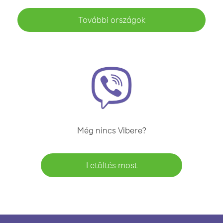
További országok
Még nincs Vibere?
Letöltés most