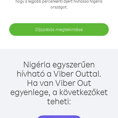
hogy a legjobb percenkénti díjért hívhassa Nigéria
országot.
Díjszabás megtekintése
Nigéria egyszerűen
hívható a Viber Outtal.
Ha van Viber Out
egyenlege, a következőket
teheti: