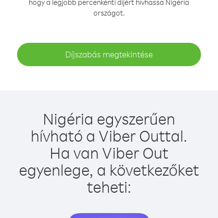
hogy a legjobb percenkénti díjért hívhassa Nigéria
országot.
Díjszabás megtekintése
Nigéria egyszerűen
hívható a Viber Outtal.
Ha van Viber Out
egyenlege, a következőket
teheti: