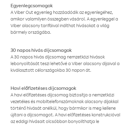
Egyenlegcsomagok
A Viber Out egyenleg hozzáadódik az egyenlegéhez,
amikor valamilyen összegben vásárol. A egyenleggel a
Viber alacsony tarifáival indíthat hívásokat a világ
bármely országába.
30 napos hívás díjcsomagok
A 30 napos hívás díjcsomag nemzetközi hívások
lebonyolítását teszi lehetővé a Viber alacsony díjaival a
kiválasztott célországokba 30 napon át.
Havi előfizetéses díjcsomagok
A havi előfizetéses díjcsomag biztosítja a nemzetközi
vezetékes és mobiltelefonszámoknak alacsony díjakkal
történő hívását anélkül, hogy bármikor is meg kellene
újítani a díjcsomagot. A havi előfizetéses konstrukcióval
az eddigi hívásait olcsóbban bonyolíthatja le