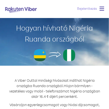
Bejelentkezés
Togg
navig
Hogyan hívható Nigéria
Ruanda országból
A Viber Outtal minőségi hívásokat indíthat Nigéria
országba Ruanda országból.
Hívjon bármilyen -
vezetékes vagy mobil - telefonszámot Nigéria országban
akár 16.4 ¢ díjért percenként.
Vásároljon egyenlegcsomagot vagy hívási díjcsomagot,