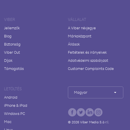
VIBER
VÁLLALAT
Jellemzők
A Viber névjegye
Blog
Márkaközpont
Biztonság
Állások
Viber Out
Feltételek és irányelvek
Díjak
Adatvédelmi szabályzat
Támogatás
Customer Complaints Code
LETÖLTÉS
Magyar
Android
iPhone & iPad
Windows PC
Mac
©
2026
Viber Media S.à r.l.
Linux