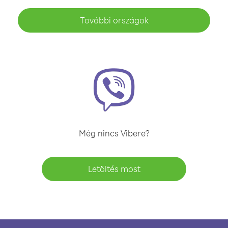
További országok
Még nincs Vibere?
Letöltés most