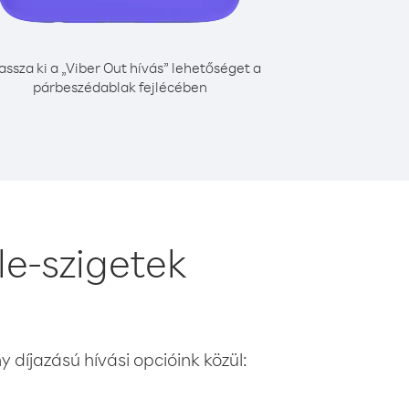
assza ki a „Viber Out hívás” lehetőséget a
párbeszédablak fejlécében
le-szigetek
 díjazású hívási opcióink közül: