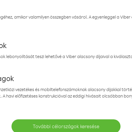
éhez, amikor valamilyen összegben vásárol. A egyenleggel a Viber a
ok
k lebonyolítását teszi lehetővé a Viber alacsony díjaival a kiválas
magok
emzetközi vezetékes és mobiltelefonszámoknak alacsony díjakkal törté
. A havi előfizetéses konstrukcióval az eddigi hívásait olcsóbban bony
További célországok keresése