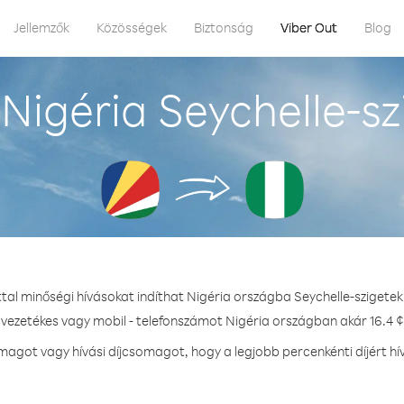
Jellemzők
Közösségek
Biztonság
Viber Out
Blog
Nigéria Seychelle-sz
ttal minőségi hívásokat indíthat Nigéria országba Seychelle-szigetek
 vezetékes vagy mobil - telefonszámot Nigéria országban akár 16.4 ¢
agot vagy hívási díjcsomagot, hogy a legjobb percenkénti díjért hí