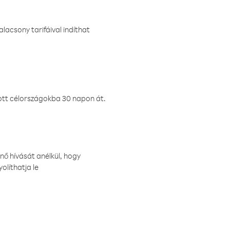
lacsony tarifáival indíthat
ztott célországokba 30 napon át.
nő hívását anélkül, hogy
olíthatja le