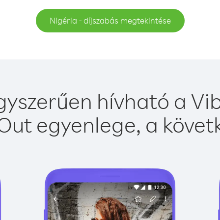
Nigéria - díjszabás megtekintése
gyszerűen hívható a Vib
Out egyenlege, a követk