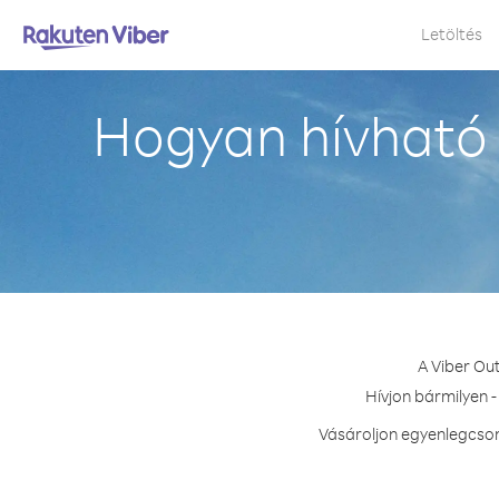
Letöltés
Hogyan hívható 
A Viber Ou
Hívjon bármilyen -
Vásároljon egyenlegcsom