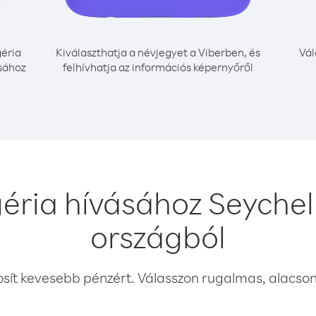
éria
Kiválaszthatja a névjegyet a Viberben, és
Vál
ásához
felhívhatja az információs képernyőről
éria hívásához Seychel
országból
osít kevesebb pénzért. Válasszon rugalmas, alacsony