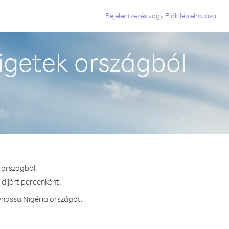
Bejelentkezés
vagy
Fiók létrehozása
igetek országból
 országból.
 díjért percenként.
vhassa Nigéria országot.