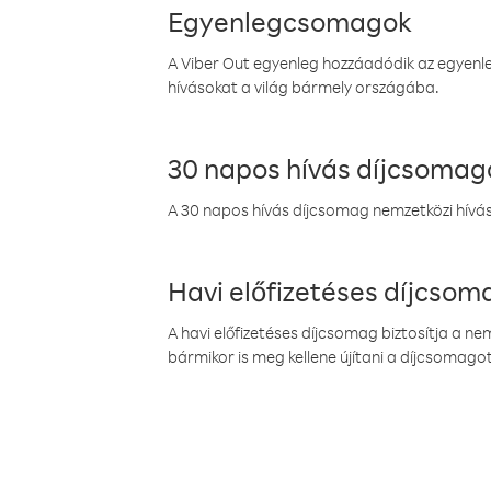
Egyenlegcsomagok
A Viber Out egyenleg hozzáadódik az egyenleg
hívásokat a világ bármely országába.
30 napos hívás díjcsomag
A 30 napos hívás díjcsomag nemzetközi híváso
Havi előfizetéses díjcso
A havi előfizetéses díjcsomag biztosítja a n
bármikor is meg kellene újítani a díjcsomagot