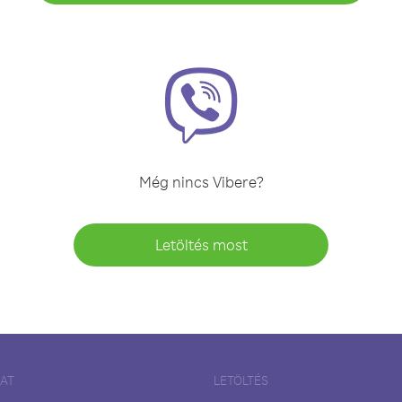
Még nincs Vibere?
Letöltés most
LAT
LETÖLTÉS