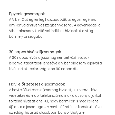
Egyenlegcsomagok
A Viber Out egyenleg hozzáadódik az egyenlegéhez,
amikor valamilyen összegben vásárol. A egyenleggel a
Viber alacsony tarifáival indíthat hívásokat a világ
bármely országába.
30 napos hívás díjcsomagok
A 30 napos hívás díjcsomag nemzetközi hívások
lebonyolítását teszi lehetővé a Viber alacsony díjaival a
kiválasztott célországokba 30 napon át.
Havi előfizetéses díjcsomagok
A havi előfizetéses díjcsomag biztosítja a nemzetközi
vezetékes és mobiltelefonszámoknak alacsony díjakkal
történő hívását anélkül, hogy bármikor is meg kellene
újítani a díjcsomagot. A havi előfizetéses konstrukcióval
az eddigi hívásait olcsóbban bonyolíthatja le