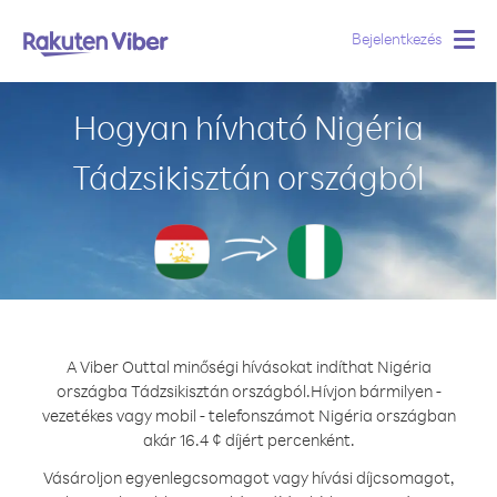
Bejelentkezés
Togg
navig
Hogyan hívható Nigéria
Tádzsikisztán országból
A Viber Outtal minőségi hívásokat indíthat Nigéria
országba Tádzsikisztán országból.
Hívjon bármilyen -
vezetékes vagy mobil - telefonszámot Nigéria országban
akár 16.4 ¢ díjért percenként.
Vásároljon egyenlegcsomagot vagy hívási díjcsomagot,