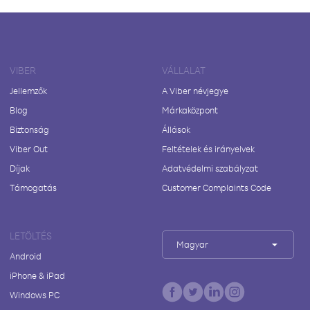
VIBER
VÁLLALAT
Jellemzők
A Viber névjegye
Blog
Márkaközpont
Biztonság
Állások
Viber Out
Feltételek és irányelvek
Díjak
Adatvédelmi szabályzat
Támogatás
Customer Complaints Code
LETÖLTÉS
Magyar
Android
iPhone & iPad
Windows PC