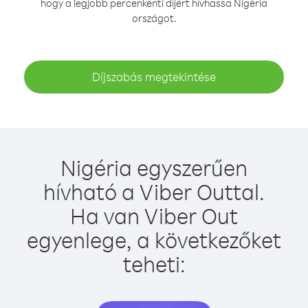
hogy a legjobb percenkénti díjért hívhassa Nigéria
országot.
Díjszabás megtekintése
Nigéria egyszerűen
hívható a Viber Outtal.
Ha van Viber Out
egyenlege, a következőket
teheti: