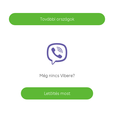
További országok
Még nincs Vibere?
Letöltés most