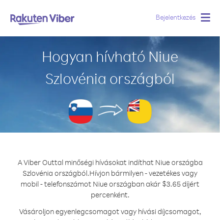
Bejelentkezés
Togg
navig
Hogyan hívható Niue
Szlovénia országból
A Viber Outtal minőségi hívásokat indíthat Niue országba
Szlovénia országból.
Hívjon bármilyen - vezetékes vagy
mobil - telefonszámot Niue országban akár $3.65 díjért
percenként.
Vásároljon egyenlegcsomagot vagy hívási díjcsomagot,