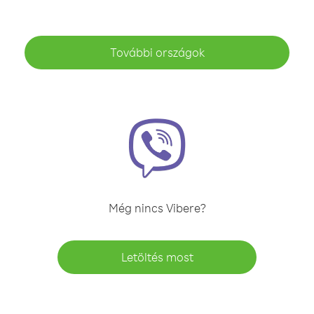
További országok
Még nincs Vibere?
Letöltés most