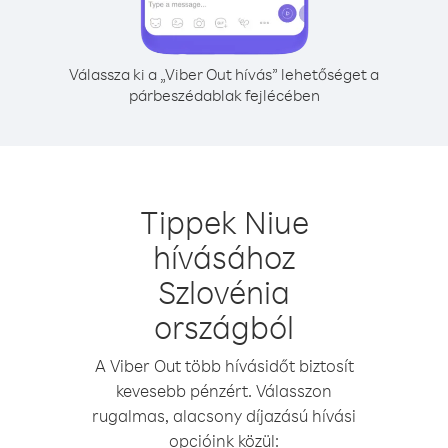
Válassza ki a „Viber Out hívás” lehetőséget a
párbeszédablak fejlécében
Tippek Niue
hívásához
Szlovénia
országból
A Viber Out több hívásidőt biztosít
kevesebb pénzért. Válasszon
rugalmas, alacsony díjazású hívási
opcióink közül: