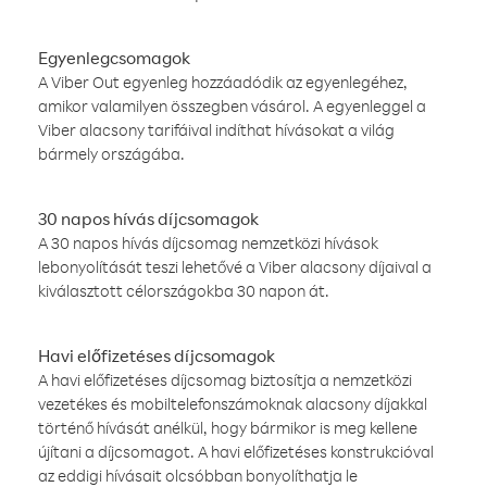
Egyenlegcsomagok
A Viber Out egyenleg hozzáadódik az egyenlegéhez,
amikor valamilyen összegben vásárol. A egyenleggel a
Viber alacsony tarifáival indíthat hívásokat a világ
bármely országába.
30 napos hívás díjcsomagok
A 30 napos hívás díjcsomag nemzetközi hívások
lebonyolítását teszi lehetővé a Viber alacsony díjaival a
kiválasztott célországokba 30 napon át.
Havi előfizetéses díjcsomagok
A havi előfizetéses díjcsomag biztosítja a nemzetközi
vezetékes és mobiltelefonszámoknak alacsony díjakkal
történő hívását anélkül, hogy bármikor is meg kellene
újítani a díjcsomagot. A havi előfizetéses konstrukcióval
az eddigi hívásait olcsóbban bonyolíthatja le