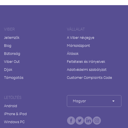
VIBER
VÁLLALAT
Jellemzők
A Viber névjegye
Blog
Márkaközpont
Biztonság
Állások
Viber Out
Feltételek és irányelvek
Díjak
Adatvédelmi szabályzat
Támogatás
Customer Complaints Code
LETÖLTÉS
Magyar
Android
iPhone & iPad
Windows PC