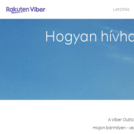
Letöltés
Hogyan hívh
A Viber Outt
Hívjon bármilyen - v