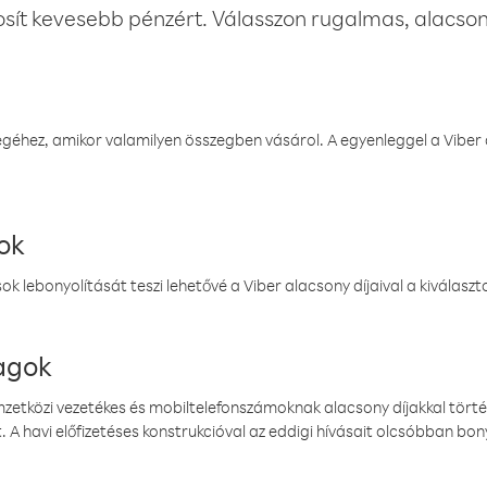
osít kevesebb pénzért. Válasszon rugalmas, alacsony
éhez, amikor valamilyen összegben vásárol. A egyenleggel a Viber a
ok
k lebonyolítását teszi lehetővé a Viber alacsony díjaival a kiválas
magok
emzetközi vezetékes és mobiltelefonszámoknak alacsony díjakkal törté
. A havi előfizetéses konstrukcióval az eddigi hívásait olcsóbban bony