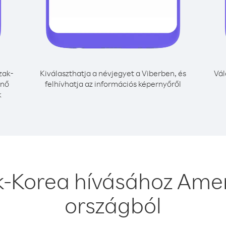
zak-
Kiválaszthatja a névjegyet a Viberben, és
Vál
énő
felhívhatja az információs képernyőről
k
k-Korea hívásához Ame
országból