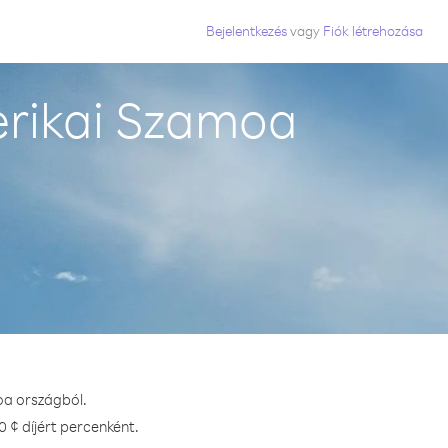
Bejelentkezés
vagy
Fiók létrehozása
rikai Szamoa
oa országból.
 ¢ díjért percenként.