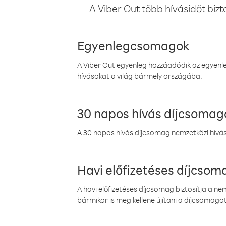
A Viber Out több hívásidőt bizt
Egyenlegcsomagok
A Viber Out egyenleg hozzáadódik az egyenleg
hívásokat a világ bármely országába.
30 napos hívás díjcsomag
A 30 napos hívás díjcsomag nemzetközi híváso
Havi előfizetéses díjcso
A havi előfizetéses díjcsomag biztosítja a n
bármikor is meg kellene újítani a díjcsomagot