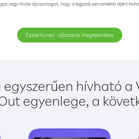
ot vagy hívási díjcsomagot, hogy a legjobb percenkénti díjért hívh
Észak-Korea - díjszabás megtekintése
 egyszerűen hívható a V
Out egyenlege, a követk