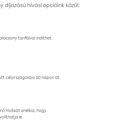
 díjazású hívási opcióink közül:
lacsony tarifáival indíthat
ztott célországokba 30 napon át.
nő hívását anélkül, hogy
olíthatja le