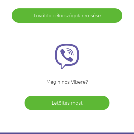
További célországok keresése
Még nincs Vibere?
Letöltés most