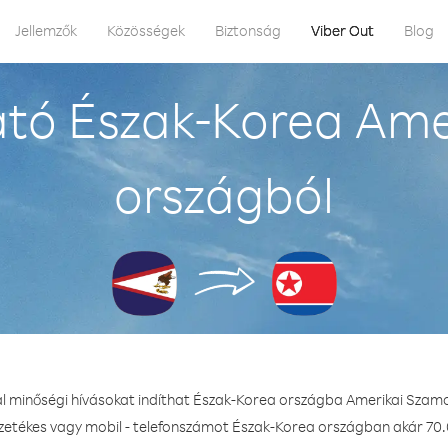
Jellemzők
Közösségek
Biztonság
Viber Out
Blog
ató Észak-Korea Ame
országból
al minőségi hívásokat indíthat Észak-Korea országba Amerikai Szam
ezetékes vagy mobil - telefonszámot Észak-Korea országban akár 70.0