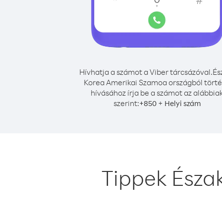
Hívhatja a számot a Viber tárcsázóval.
És
Korea Amerikai Szamoa országból tört
hívásához írja be a számot az alábbia
szerint:
+
+
850
Helyi szám
Tippek Észa