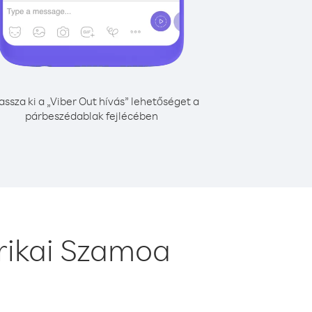
assza ki a „Viber Out hívás” lehetőséget a
párbeszédablak fejlécében
rikai Szamoa