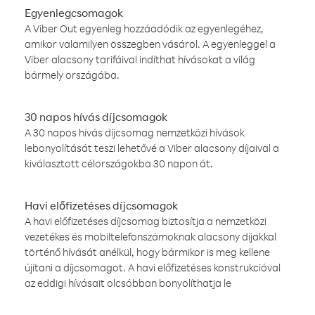
Egyenlegcsomagok
A Viber Out egyenleg hozzáadódik az egyenlegéhez,
amikor valamilyen összegben vásárol. A egyenleggel a
Viber alacsony tarifáival indíthat hívásokat a világ
bármely országába.
30 napos hívás díjcsomagok
A 30 napos hívás díjcsomag nemzetközi hívások
lebonyolítását teszi lehetővé a Viber alacsony díjaival a
kiválasztott célországokba 30 napon át.
Havi előfizetéses díjcsomagok
A havi előfizetéses díjcsomag biztosítja a nemzetközi
vezetékes és mobiltelefonszámoknak alacsony díjakkal
történő hívását anélkül, hogy bármikor is meg kellene
újítani a díjcsomagot. A havi előfizetéses konstrukcióval
az eddigi hívásait olcsóbban bonyolíthatja le