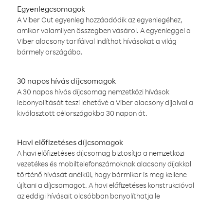
Egyenlegcsomagok
A Viber Out egyenleg hozzáadódik az egyenlegéhez,
amikor valamilyen összegben vásárol. A egyenleggel a
Viber alacsony tarifáival indíthat hívásokat a világ
bármely országába.
30 napos hívás díjcsomagok
A 30 napos hívás díjcsomag nemzetközi hívások
lebonyolítását teszi lehetővé a Viber alacsony díjaival a
kiválasztott célországokba 30 napon át.
Havi előfizetéses díjcsomagok
A havi előfizetéses díjcsomag biztosítja a nemzetközi
vezetékes és mobiltelefonszámoknak alacsony díjakkal
történő hívását anélkül, hogy bármikor is meg kellene
újítani a díjcsomagot. A havi előfizetéses konstrukcióval
az eddigi hívásait olcsóbban bonyolíthatja le