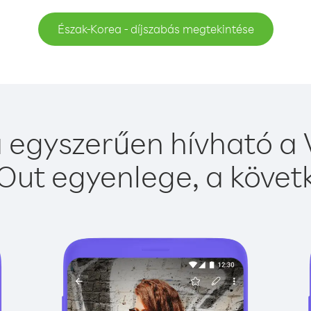
Észak-Korea - díjszabás megtekintése
 egyszerűen hívható a V
Out egyenlege, a követk