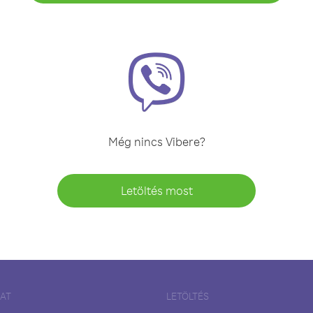
Még nincs Vibere?
Letöltés most
LAT
LETÖLTÉS