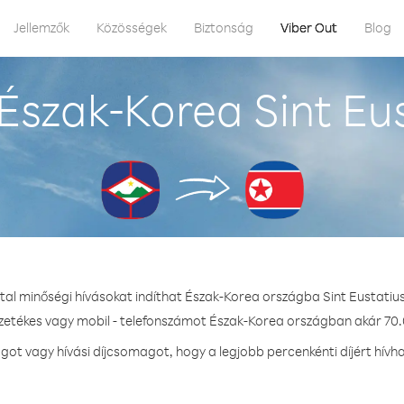
Jellemzők
Közösségek
Biztonság
Viber Out
Blog
Észak-Korea Sint Eus
tal minőségi hívásokat indíthat Észak-Korea országba Sint Eustatiu
ezetékes vagy mobil - telefonszámot Észak-Korea országban akár 70.0
ot vagy hívási díjcsomagot, hogy a legjobb percenkénti díjért hívh