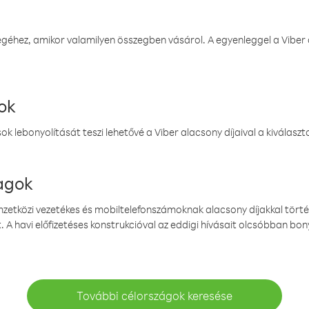
éhez, amikor valamilyen összegben vásárol. A egyenleggel a Viber a
ok
k lebonyolítását teszi lehetővé a Viber alacsony díjaival a kiválas
magok
emzetközi vezetékes és mobiltelefonszámoknak alacsony díjakkal törté
. A havi előfizetéses konstrukcióval az eddigi hívásait olcsóbban bony
További célországok keresése