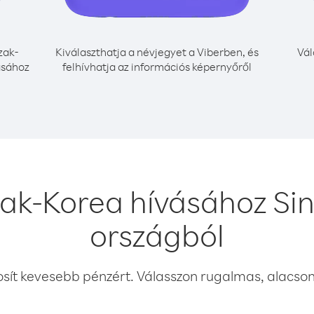
zak-
Kiválaszthatja a névjegyet a Viberben, és
Vál
ásához
felhívhatja az információs képernyőről
ak-Korea hívásához Sin
országból
osít kevesebb pénzért. Válasszon rugalmas, alacsony