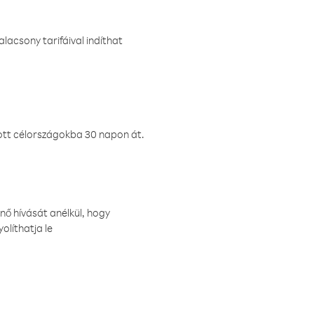
lacsony tarifáival indíthat
ztott célországokba 30 napon át.
nő hívását anélkül, hogy
olíthatja le