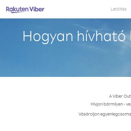
Letöltés
Hogyan hívható 
A Viber Out
Hívjon bármilyen - v
Vásároljon egyenlegcsomag