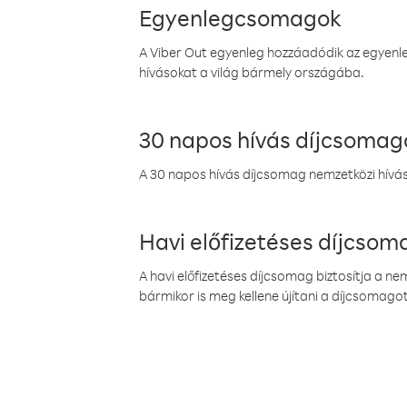
Egyenlegcsomagok
A Viber Out egyenleg hozzáadódik az egyenleg
hívásokat a világ bármely országába.
30 napos hívás díjcsomag
A 30 napos hívás díjcsomag nemzetközi híváso
Havi előfizetéses díjcso
A havi előfizetéses díjcsomag biztosítja a n
bármikor is meg kellene újítani a díjcsomagot