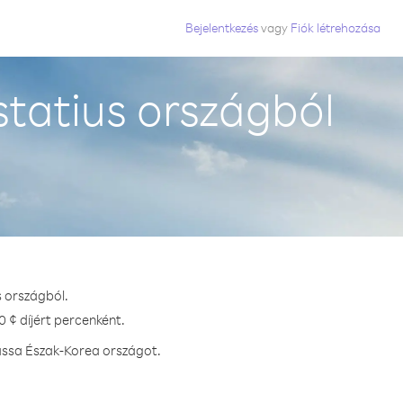
Bejelentkezés
vagy
Fiók létrehozása
tatius országból
s országból.
 ¢ díjért percenként.
assa Észak-Korea országot.