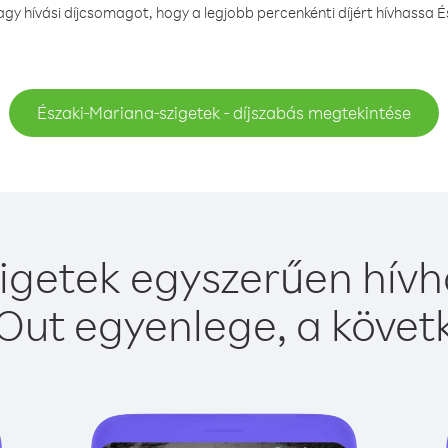
y hívási díjcsomagot, hogy a legjobb percenkénti díjért hívhassa É
Északi-Mariana-szigetek - díjszabás megtekintése
igetek egyszerűen hívha
Out egyenlege, a követk