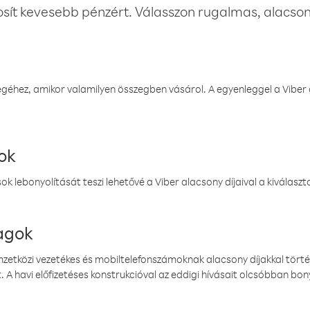
osít kevesebb pénzért. Válasszon rugalmas, alacsony
éhez, amikor valamilyen összegben vásárol. A egyenleggel a Viber a
ok
k lebonyolítását teszi lehetővé a Viber alacsony díjaival a kiválas
magok
emzetközi vezetékes és mobiltelefonszámoknak alacsony díjakkal törté
. A havi előfizetéses konstrukcióval az eddigi hívásait olcsóbban bony