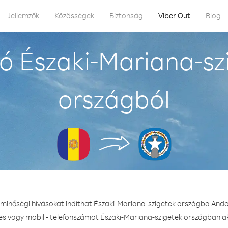
Jellemzők
Közösségek
Biztonság
Viber Out
Blog
ó Északi-Mariana-sz
országból
 minőségi hívásokat indíthat Északi-Mariana-szigetek országba And
kes vagy mobil - telefonszámot Északi-Mariana-szigetek országban aká