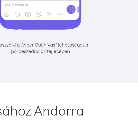
assza ki a „Viber Out hívás” lehetőséget a
párbeszédablak fejlécében
ásához Andorra