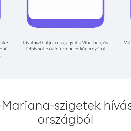
aki-
Kiválaszthatja a névjegyet a Viberben, és
Vál
ténő
felhívhatja az információs képernyőről
k
-Mariana-szigetek hív
országból