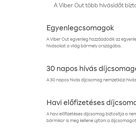
A Viber Out több hívásidőt bizt
Egyenlegcsomagok
A Viber Out egyenleg hozzáadódik az egyenleg
hívásokat a világ bármely országába.
30 napos hívás díjcsomag
A 30 napos hívás díjcsomag nemzetközi híváso
Havi előfizetéses díjcso
A havi előfizetéses díjcsomag biztosítja a n
bármikor is meg kellene újítani a díjcsomagot