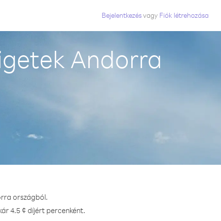
Bejelentkezés
vagy
Fiók létrehozása
igetek Andorra
orra országból.
r 4.5 ¢ díjért percenként.