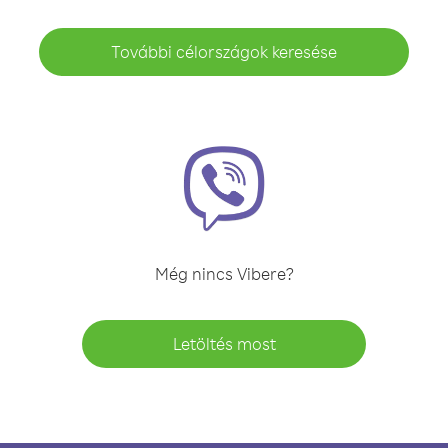
További célországok keresése
Még nincs Vibere?
Letöltés most