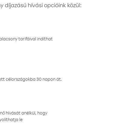
 díjazású hívási opcióink közül:
lacsony tarifáival indíthat
ztott célországokba 30 napon át.
nő hívását anélkül, hogy
olíthatja le