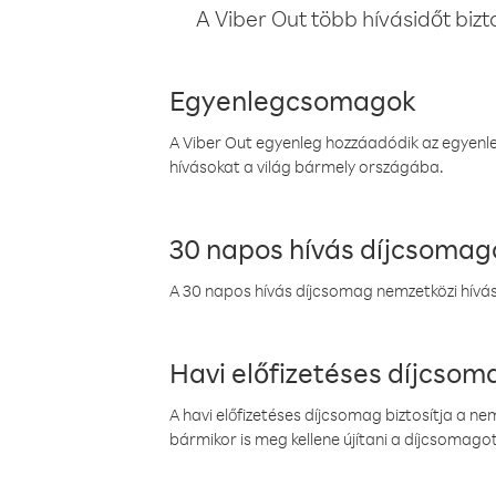
A Viber Out több hívásidőt bizt
Egyenlegcsomagok
A Viber Out egyenleg hozzáadódik az egyenleg
hívásokat a világ bármely országába.
30 napos hívás díjcsomag
A 30 napos hívás díjcsomag nemzetközi híváso
Havi előfizetéses díjcso
A havi előfizetéses díjcsomag biztosítja a n
bármikor is meg kellene újítani a díjcsomagot