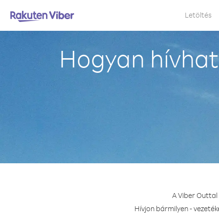
Letöltés
Hogyan hívhat
A Viber Outta
Hívjon bármilyen - vezeté