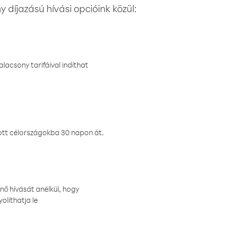
 díjazású hívási opcióink közül:
lacsony tarifáival indíthat
ztott célországokba 30 napon át.
nő hívását anélkül, hogy
olíthatja le