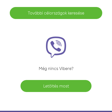
További célországok keresése
Még nincs Vibere?
Letöltés most