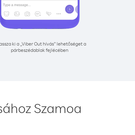
assza ki a „Viber Out hívás” lehetőséget a
párbeszédablak fejlécében
ásához Szamoa