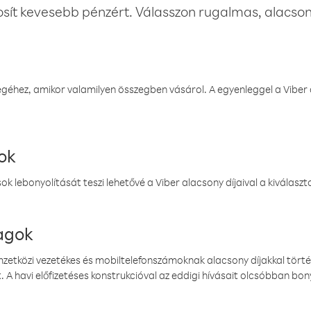
osít kevesebb pénzért. Válasszon rugalmas, alacsony
éhez, amikor valamilyen összegben vásárol. A egyenleggel a Viber a
ok
k lebonyolítását teszi lehetővé a Viber alacsony díjaival a kiválas
magok
emzetközi vezetékes és mobiltelefonszámoknak alacsony díjakkal törté
. A havi előfizetéses konstrukcióval az eddigi hívásait olcsóbban bony