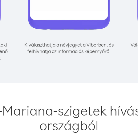
aki-
Kiválaszthatja a névjegyet a Viberben, és
Vál
ténő
felhívhatja az információs képernyőről
k
i-Mariana-szigetek hív
országból