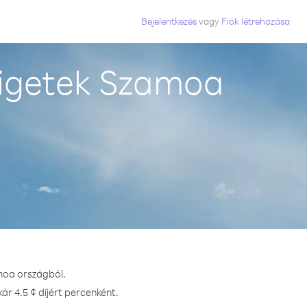
Bejelentkezés
vagy
Fiók létrehozása
zigetek Szamoa
moa országból.
r 4.5 ¢ díjért percenként.