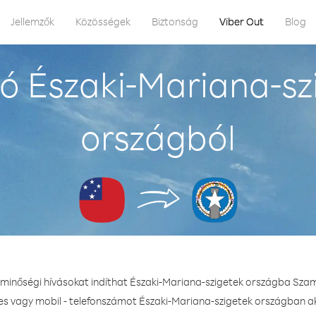
Jellemzők
Közösségek
Biztonság
Viber Out
Blog
ó Északi-Mariana-s
országból
l minőségi hívásokat indíthat Északi-Mariana-szigetek országba Sza
kes vagy mobil - telefonszámot Északi-Mariana-szigetek országban aká