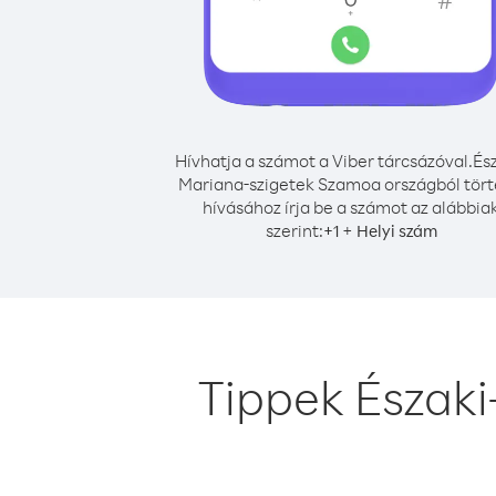
Hívhatja a számot a Viber tárcsázóval.
Ész
Mariana-szigetek Szamoa országból tör
hívásához írja be a számot az alábbia
szerint:
+
+
1
Helyi szám
Tippek Észak