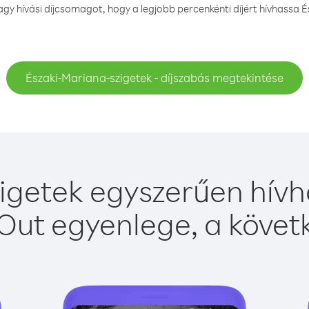
y hívási díjcsomagot, hogy a legjobb percenkénti díjért hívhassa É
Északi-Mariana-szigetek - díjszabás megtekintése
igetek egyszerűen hívha
Out egyenlege, a követk