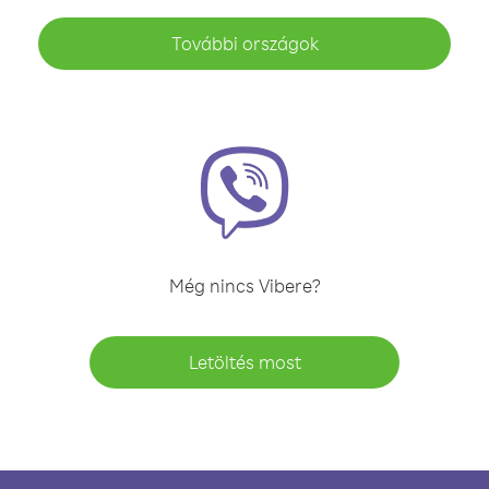
További országok
Még nincs Vibere?
Letöltés most