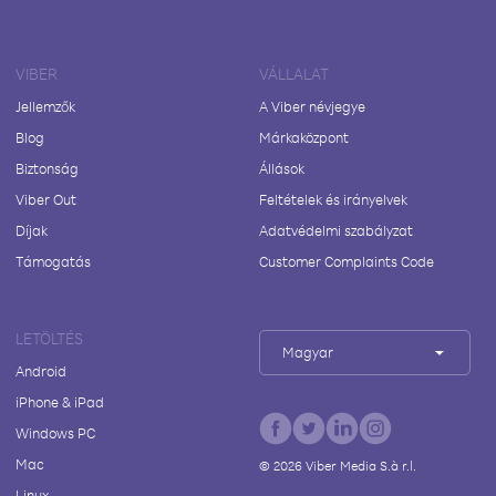
VIBER
VÁLLALAT
Jellemzők
A Viber névjegye
Blog
Márkaközpont
Biztonság
Állások
Viber Out
Feltételek és irányelvek
Díjak
Adatvédelmi szabályzat
Támogatás
Customer Complaints Code
LETÖLTÉS
Magyar
Android
iPhone & iPad
Windows PC
Mac
©
2026
Viber Media S.à r.l.
Linux