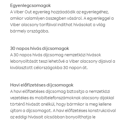
Egyenlegcsomagok
A Viber Out egyenleg hozzáadódik az egyenlegéhez,
amikor valamilyen összegben vásárol. A egyenleggel a
Viber alacsony tarifáival indíthat hívásokat a világ
bármely országába.
30 napos hívás díjcsomagok
A 30 napos hívás díjcsomag nemzetközi hívások
lebonyolítását teszi lehetővé a Viber alacsony díjaival a
kiválasztott célországokba 30 napon át.
Havi előfizetéses díjcsomagok
A havi előfizetéses díjcsomag biztosítja a nemzetközi
vezetékes és mobiltelefonszámoknak alacsony díjakkal
történő hívását anélkül, hogy bármikor is meg kellene
újítani a díjcsomagot. A havi előfizetéses konstrukcióval
az eddigi hívásait olcsóbban bonyolíthatja le