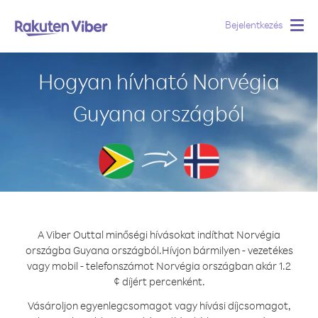
Bejelentkezés
Togg
navig
Hogyan hívható Norvégia
Guyana országból
A Viber Outtal minőségi hívásokat indíthat Norvégia
országba Guyana országból.
Hívjon bármilyen - vezetékes
vagy mobil - telefonszámot Norvégia országban akár 1.2
¢ díjért percenként.
Vásároljon egyenlegcsomagot vagy hívási díjcsomagot,