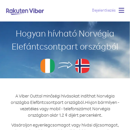
Bejelentkezés
Togg
navig
Hogyan hívható Norvégia
Elefántcsontpart országból
A Viber Outtal minőségi hívásokat indíthat Norvégia
országba Elefántcsontpart országból.
Hívjon bármilyen -
vezetékes vagy mobil - telefonszámot Norvégia
országban akár 1.2 ¢ díjért percenként.
Vásároljon egyenlegcsomagot vagy hívási díjcsomagot,