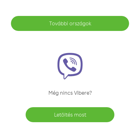
További országok
Még nincs Vibere?
Letöltés most