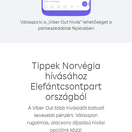
Válassza ki a „Viber Out hívás” lehetőséget a
párbeszédablak fejlécében
Tippek Norvégia
hívásához
Elefántcsontpart
országból
A Viber Out több hívásidőt biztosít
kevesebb pénzért. Válasszon
rugalmas, alacsony díjazású hívási
opcióink közül: