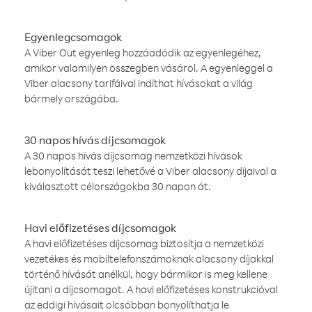
Egyenlegcsomagok
A Viber Out egyenleg hozzáadódik az egyenlegéhez,
amikor valamilyen összegben vásárol. A egyenleggel a
Viber alacsony tarifáival indíthat hívásokat a világ
bármely országába.
30 napos hívás díjcsomagok
A 30 napos hívás díjcsomag nemzetközi hívások
lebonyolítását teszi lehetővé a Viber alacsony díjaival a
kiválasztott célországokba 30 napon át.
Havi előfizetéses díjcsomagok
A havi előfizetéses díjcsomag biztosítja a nemzetközi
vezetékes és mobiltelefonszámoknak alacsony díjakkal
történő hívását anélkül, hogy bármikor is meg kellene
újítani a díjcsomagot. A havi előfizetéses konstrukcióval
az eddigi hívásait olcsóbban bonyolíthatja le