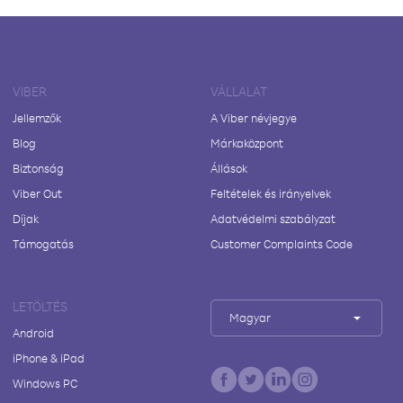
VIBER
VÁLLALAT
Jellemzők
A Viber névjegye
Blog
Márkaközpont
Biztonság
Állások
Viber Out
Feltételek és irányelvek
Díjak
Adatvédelmi szabályzat
Támogatás
Customer Complaints Code
LETÖLTÉS
Magyar
Android
iPhone & iPad
Windows PC