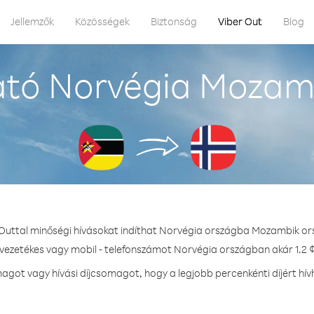
Jellemzők
Közösségek
Biztonság
Viber Out
Blog
ató Norvégia Mozamb
 Outtal minőségi hívásokat indíthat Norvégia országba Mozambik or
 vezetékes vagy mobil - telefonszámot Norvégia országban akár 1.2 ¢
got vagy hívási díjcsomagot, hogy a legjobb percenkénti díjért hí