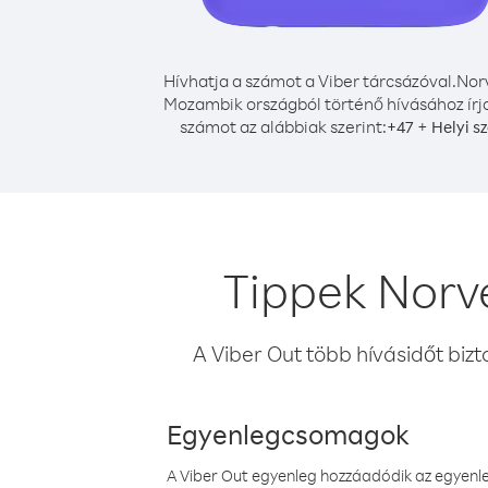
Hívhatja a számot a Viber tárcsázóval.
Nor
Mozambik országból történő hívásához írj
számot az alábbiak szerint:
+
+
47
Helyi s
Tippek Norv
A Viber Out több hívásidőt bizt
Egyenlegcsomagok
A Viber Out egyenleg hozzáadódik az egyenleg