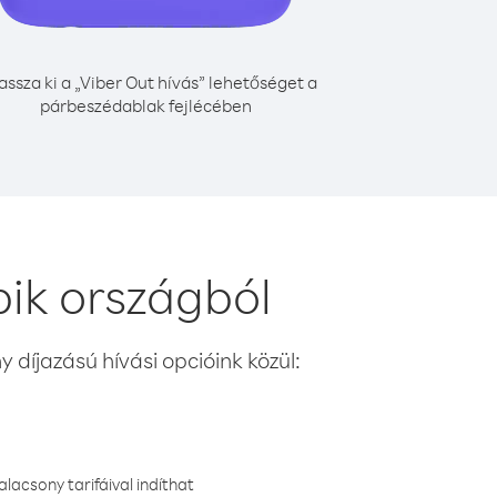
assza ki a „Viber Out hívás” lehetőséget a
párbeszédablak fejlécében
ik országból
 díjazású hívási opcióink közül:
lacsony tarifáival indíthat