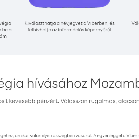
végia
Kiválaszthatja a névjegyet a Viberben, és
Vál
a be a
felhívhatja az információs képernyőről
zám
égia hívásához Mozamb
osít kevesebb pénzért. Válasszon rugalmas, alacsony
éhez, amikor valamilyen összegben vásárol. A egyenleggel a Viber a