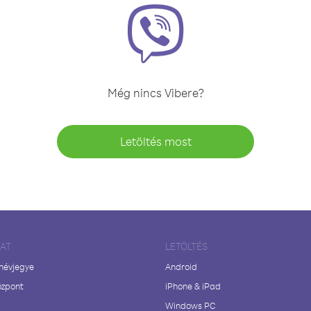
Még nincs Vibere?
Letöltés most
LAT
LETÖLTÉS
 névjegye
Android
özpont
iPhone & iPad
Windows PC