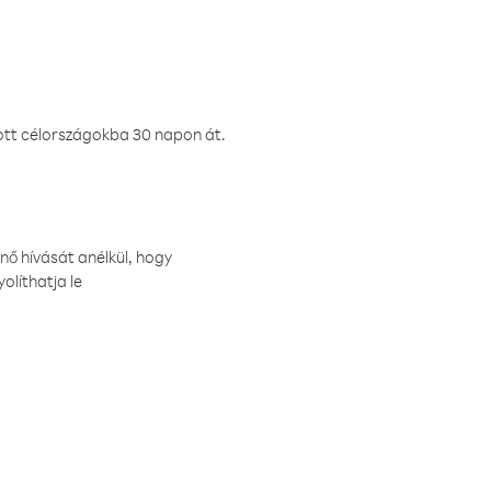
ztott célországokba 30 napon át.
nő hívását anélkül, hogy
olíthatja le