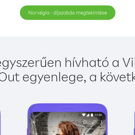
Norvégia - díjszabás megtekintése
gyszerűen hívható a Vi
Out egyenlege, a követk