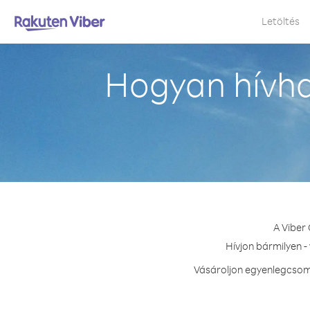
Letöltés
Hogyan hívh
A Viber
Hívjon bármilyen -
Vásároljon egyenlegcsoma