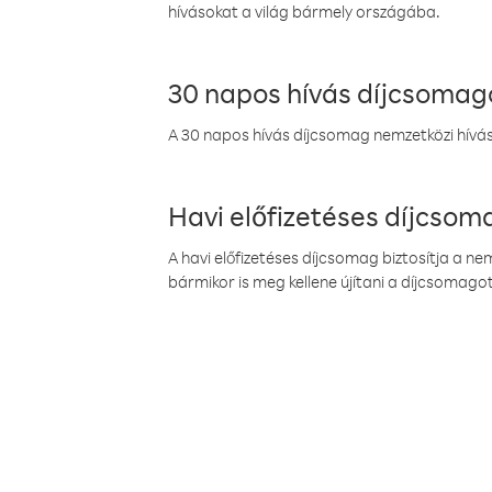
hívásokat a világ bármely országába.
30 napos hívás díjcsomag
A 30 napos hívás díjcsomag nemzetközi híváso
Havi előfizetéses díjcso
A havi előfizetéses díjcsomag biztosítja a n
bármikor is meg kellene újítani a díjcsomagot