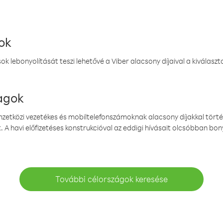
ok
k lebonyolítását teszi lehetővé a Viber alacsony díjaival a kiválas
magok
emzetközi vezetékes és mobiltelefonszámoknak alacsony díjakkal törté
. A havi előfizetéses konstrukcióval az eddigi hívásait olcsóbban bony
További célországok keresése