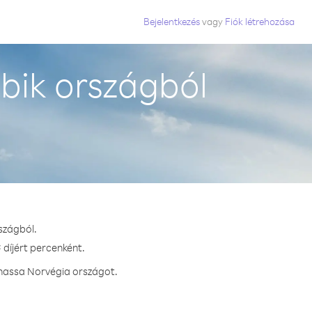
Bejelentkezés
vagy
Fiók létrehozása
ik országból
szágból.
 díjért percenként.
vhassa Norvégia országot.