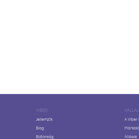
VIBER
VÁLLA
Jellemzők
A Viber
Blog
Márkak
Biztonság
Állások