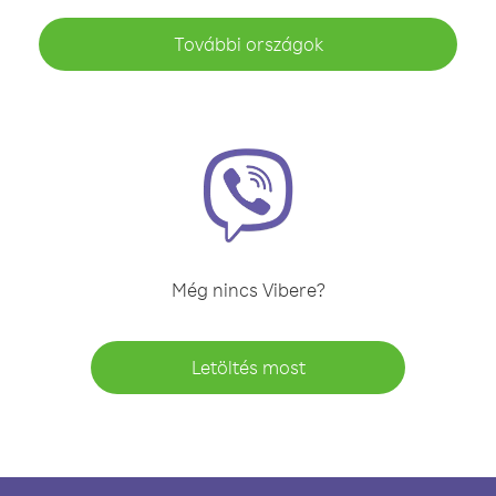
További országok
Még nincs Vibere?
Letöltés most