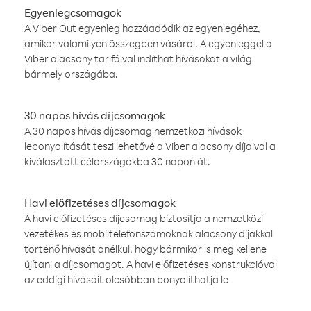
Egyenlegcsomagok
A Viber Out egyenleg hozzáadódik az egyenlegéhez,
amikor valamilyen összegben vásárol. A egyenleggel a
Viber alacsony tarifáival indíthat hívásokat a világ
bármely országába.
30 napos hívás díjcsomagok
A 30 napos hívás díjcsomag nemzetközi hívások
lebonyolítását teszi lehetővé a Viber alacsony díjaival a
kiválasztott célországokba 30 napon át.
Havi előfizetéses díjcsomagok
A havi előfizetéses díjcsomag biztosítja a nemzetközi
vezetékes és mobiltelefonszámoknak alacsony díjakkal
történő hívását anélkül, hogy bármikor is meg kellene
újítani a díjcsomagot. A havi előfizetéses konstrukcióval
az eddigi hívásait olcsóbban bonyolíthatja le