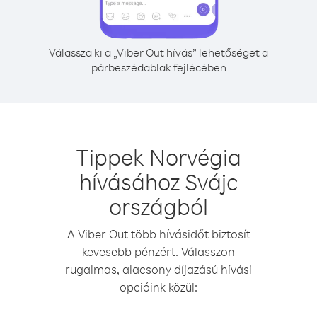
Válassza ki a „Viber Out hívás” lehetőséget a
párbeszédablak fejlécében
Tippek Norvégia
hívásához Svájc
országból
A Viber Out több hívásidőt biztosít
kevesebb pénzért. Válasszon
rugalmas, alacsony díjazású hívási
opcióink közül: