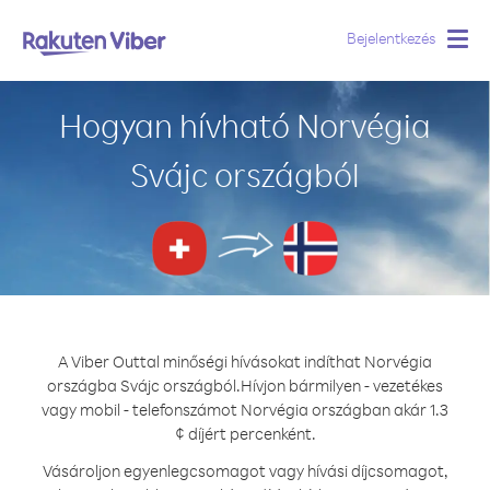
Bejelentkezés
Togg
navig
Hogyan hívható Norvégia
Svájc országból
A Viber Outtal minőségi hívásokat indíthat Norvégia
országba Svájc országból.
Hívjon bármilyen - vezetékes
vagy mobil - telefonszámot Norvégia országban akár 1.3
¢ díjért percenként.
Vásároljon egyenlegcsomagot vagy hívási díjcsomagot,