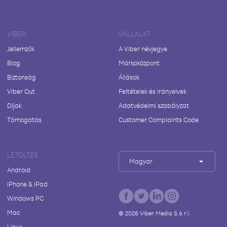
VIBER
VÁLLALAT
Jellemzők
A Viber névjegye
Blog
Márkaközpont
Biztonság
Állások
Viber Out
Feltételek és irányelvek
Díjak
Adatvédelmi szabályzat
Támogatás
Customer Complaints Code
LETÖLTÉS
Magyar
Android
iPhone & iPad
Windows PC
Mac
©
2026
Viber Media S.à r.l.
Linux