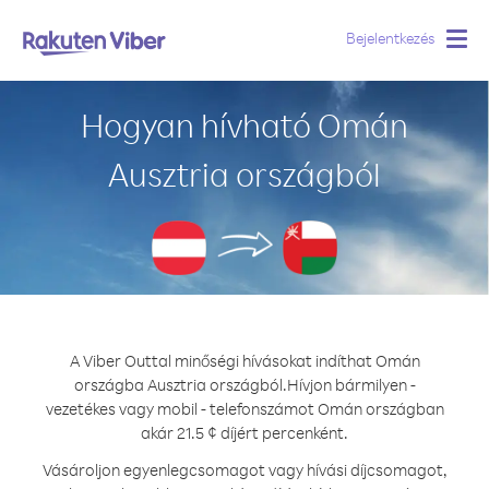
Bejelentkezés
Togg
navig
Hogyan hívható Omán
Ausztria országból
A Viber Outtal minőségi hívásokat indíthat Omán
országba Ausztria országból.
Hívjon bármilyen -
vezetékes vagy mobil - telefonszámot Omán országban
akár 21.5 ¢ díjért percenként.
Vásároljon egyenlegcsomagot vagy hívási díjcsomagot,