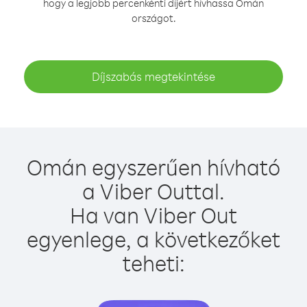
hogy a legjobb percenkénti díjért hívhassa Omán
országot.
Díjszabás megtekintése
Omán egyszerűen hívható
a Viber Outtal.
Ha van Viber Out
egyenlege, a következőket
teheti: