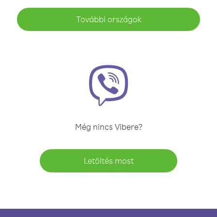
További országok
Még nincs Vibere?
Letöltés most