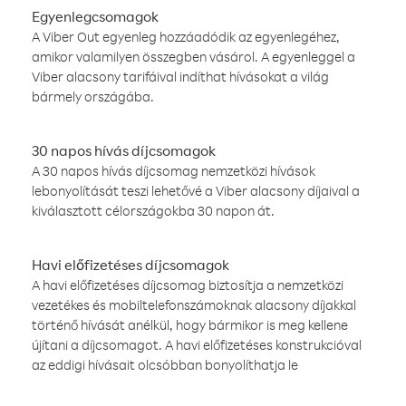
Egyenlegcsomagok
A Viber Out egyenleg hozzáadódik az egyenlegéhez,
amikor valamilyen összegben vásárol. A egyenleggel a
Viber alacsony tarifáival indíthat hívásokat a világ
bármely országába.
30 napos hívás díjcsomagok
A 30 napos hívás díjcsomag nemzetközi hívások
lebonyolítását teszi lehetővé a Viber alacsony díjaival a
kiválasztott célországokba 30 napon át.
Havi előfizetéses díjcsomagok
A havi előfizetéses díjcsomag biztosítja a nemzetközi
vezetékes és mobiltelefonszámoknak alacsony díjakkal
történő hívását anélkül, hogy bármikor is meg kellene
újítani a díjcsomagot. A havi előfizetéses konstrukcióval
az eddigi hívásait olcsóbban bonyolíthatja le