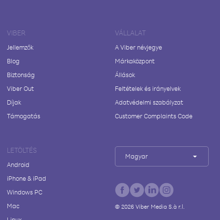
VIBER
VÁLLALAT
Jellemzők
A Viber névjegye
Blog
Márkaközpont
Biztonság
Állások
Viber Out
Feltételek és irányelvek
Díjak
Adatvédelmi szabályzat
Támogatás
Customer Complaints Code
LETÖLTÉS
Magyar
Android
iPhone & iPad
Windows PC
Mac
©
2026
Viber Media S.à r.l.
Linux