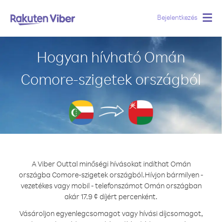
Bejelentkezés
Togg
navig
Hogyan hívható Omán
Comore-szigetek országból
A Viber Outtal minőségi hívásokat indíthat Omán
országba Comore-szigetek országból.
Hívjon bármilyen -
vezetékes vagy mobil - telefonszámot Omán országban
akár 17.9 ¢ díjért percenként.
Vásároljon egyenlegcsomagot vagy hívási díjcsomagot,