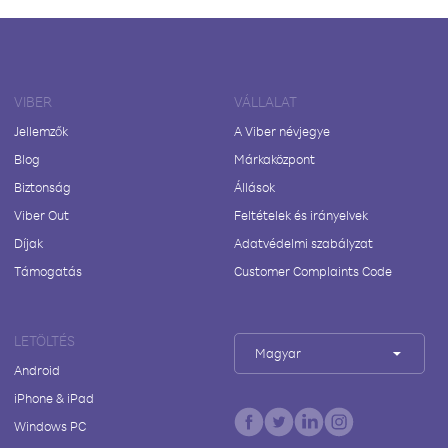
VIBER
VÁLLALAT
Jellemzők
A Viber névjegye
Blog
Márkaközpont
Biztonság
Állások
Viber Out
Feltételek és irányelvek
Díjak
Adatvédelmi szabályzat
Támogatás
Customer Complaints Code
LETÖLTÉS
Magyar
Android
iPhone & iPad
Windows PC