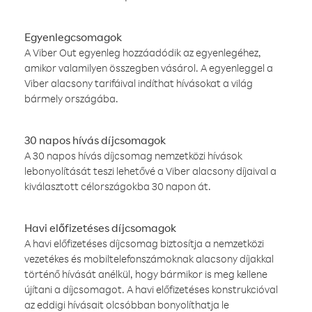
Egyenlegcsomagok
A Viber Out egyenleg hozzáadódik az egyenlegéhez,
amikor valamilyen összegben vásárol. A egyenleggel a
Viber alacsony tarifáival indíthat hívásokat a világ
bármely országába.
30 napos hívás díjcsomagok
A 30 napos hívás díjcsomag nemzetközi hívások
lebonyolítását teszi lehetővé a Viber alacsony díjaival a
kiválasztott célországokba 30 napon át.
Havi előfizetéses díjcsomagok
A havi előfizetéses díjcsomag biztosítja a nemzetközi
vezetékes és mobiltelefonszámoknak alacsony díjakkal
történő hívását anélkül, hogy bármikor is meg kellene
újítani a díjcsomagot. A havi előfizetéses konstrukcióval
az eddigi hívásait olcsóbban bonyolíthatja le