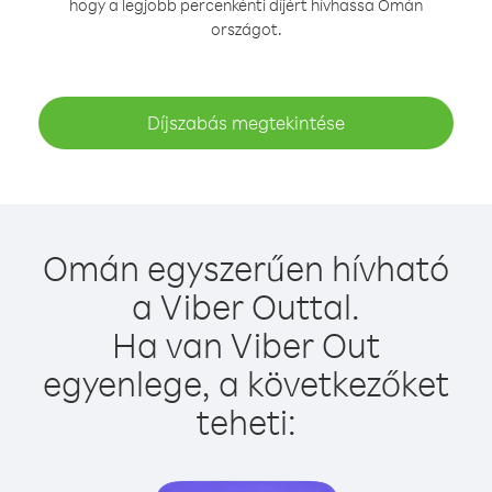
hogy a legjobb percenkénti díjért hívhassa Omán
országot.
Díjszabás megtekintése
Omán egyszerűen hívható
a Viber Outtal.
Ha van Viber Out
egyenlege, a következőket
teheti: