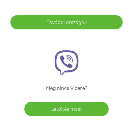
További országok
Még nincs Vibere?
Letöltés most