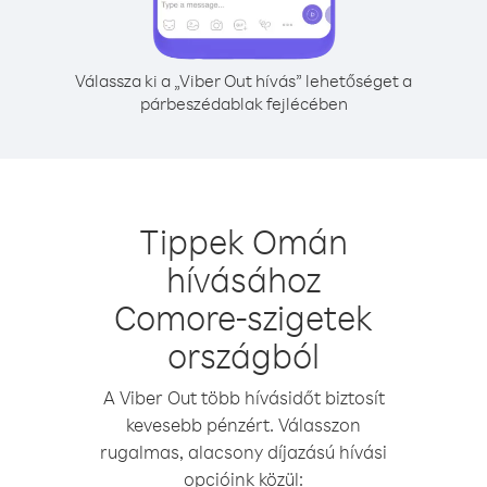
Válassza ki a „Viber Out hívás” lehetőséget a
párbeszédablak fejlécében
Tippek Omán
hívásához
Comore-szigetek
országból
A Viber Out több hívásidőt biztosít
kevesebb pénzért. Válasszon
rugalmas, alacsony díjazású hívási
opcióink közül: