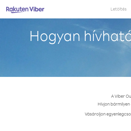
Letöltés
Hogyan hívható
A Viber O
Hívjon bármilyen 
Vásároljon egyenlegcso