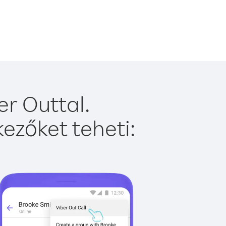
r Outtal.
ezőket teheti: