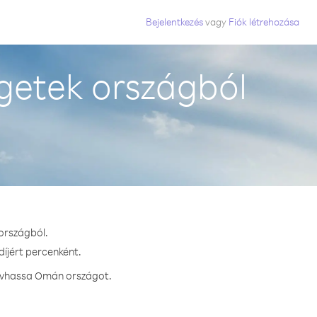
Bejelentkezés
vagy
Fiók létrehozása
getek országból
országból.
díjért percenként.
hívhassa Omán országot.