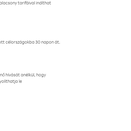
lacsony tarifáival indíthat
ztott célországokba 30 napon át.
nő hívását anélkül, hogy
olíthatja le