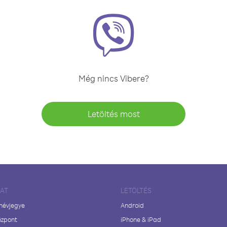
Még nincs Vibere?
Letöltés most
LAT
LETÖLTÉS
 névjegye
Android
özpont
iPhone & iPad