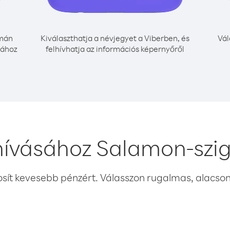
mán
Kiválaszthatja a névjegyet a Viberben, és
Vál
sához
felhívhatja az információs képernyőről
ívásához Salamon-szig
osít kevesebb pénzért. Válasszon rugalmas, alacsony