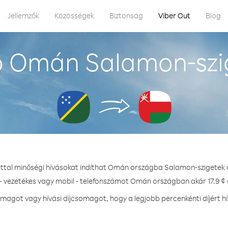
Jellemzők
Közösségek
Biztonság
Viber Out
Blog
 Omán Salamon-szi
uttal minőségi hívásokat indíthat Omán országba Salamon-szigetek 
- vezetékes vagy mobil - telefonszámot Omán országban akár 17.9 ¢ 
magot vagy hívási díjcsomagot, hogy a legjobb percenkénti díjért 