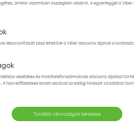
éhez, amikor valamilyen összegben vásárol. A egyenleggel a Viber a
ok
k lebonyolítását teszi lehetővé a Viber alacsony díjaival a kiválas
magok
emzetközi vezetékes és mobiltelefonszámoknak alacsony díjakkal törté
. A havi előfizetéses konstrukcióval az eddigi hívásait olcsóbban bony
További célországok keresése