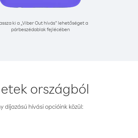
assza ki a „Viber Out hívás” lehetőséget a
párbeszédablak fejlécében
etek országból
 díjazású hívási opcióink közül: