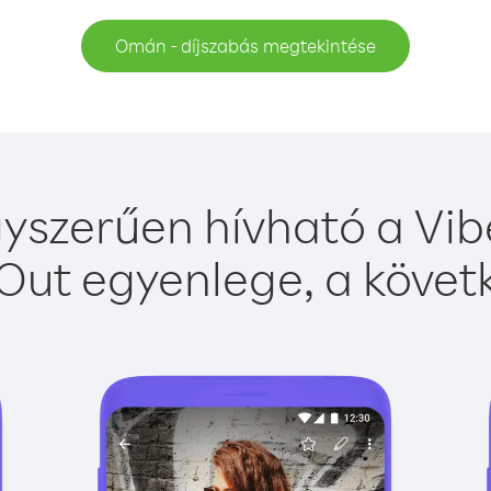
Omán - díjszabás megtekintése
szerűen hívható a Vibe
Out egyenlege, a követk