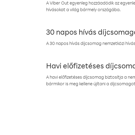
A Viber Out egyenleg hozzáadódik az egyenleg
hívásokat a világ bármely országába.
30 napos hívás díjcsomag
A 30 napos hívás díjcsomag nemzetközi híváso
Havi előfizetéses díjcso
A havi előfizetéses díjcsomag biztosítja a n
bármikor is meg kellene újítani a díjcsomagot