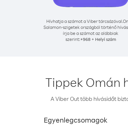
Hívhatja a számot a Viber tárcsázóval.
O
Salamon-szigetek országból történő hívá
írja be a számot az alábbiak
szerint:
+
+
968
Helyi szám
Tippek Omán h
A Viber Out több hívásidőt bizt
Egyenlegcsomagok