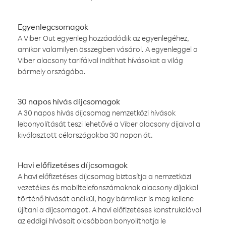
Egyenlegcsomagok
A Viber Out egyenleg hozzáadódik az egyenlegéhez,
amikor valamilyen összegben vásárol. A egyenleggel a
Viber alacsony tarifáival indíthat hívásokat a világ
bármely országába.
30 napos hívás díjcsomagok
A 30 napos hívás díjcsomag nemzetközi hívások
lebonyolítását teszi lehetővé a Viber alacsony díjaival a
kiválasztott célországokba 30 napon át.
Havi előfizetéses díjcsomagok
A havi előfizetéses díjcsomag biztosítja a nemzetközi
vezetékes és mobiltelefonszámoknak alacsony díjakkal
történő hívását anélkül, hogy bármikor is meg kellene
újítani a díjcsomagot. A havi előfizetéses konstrukcióval
az eddigi hívásait olcsóbban bonyolíthatja le