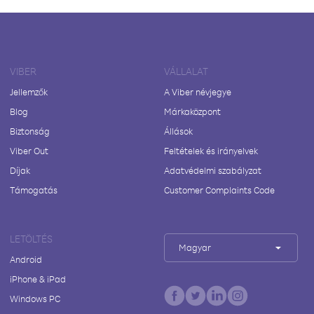
VIBER
VÁLLALAT
Jellemzők
A Viber névjegye
Blog
Márkaközpont
Biztonság
Állások
Viber Out
Feltételek és irányelvek
Díjak
Adatvédelmi szabályzat
Támogatás
Customer Complaints Code
LETÖLTÉS
Magyar
Android
iPhone & iPad
Windows PC