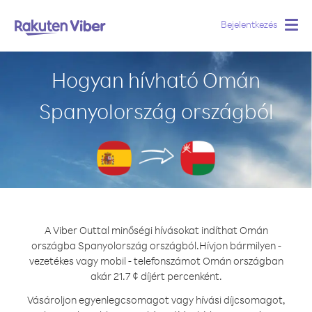
Bejelentkezés
Togg
navig
Hogyan hívható Omán
Spanyolország országból
A Viber Outtal minőségi hívásokat indíthat Omán
országba Spanyolország országból.
Hívjon bármilyen -
vezetékes vagy mobil - telefonszámot Omán országban
akár 21.7 ¢ díjért percenként.
Vásároljon egyenlegcsomagot vagy hívási díjcsomagot,