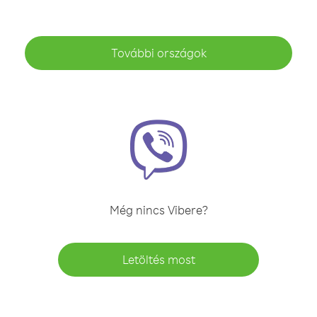
További országok
Még nincs Vibere?
Letöltés most