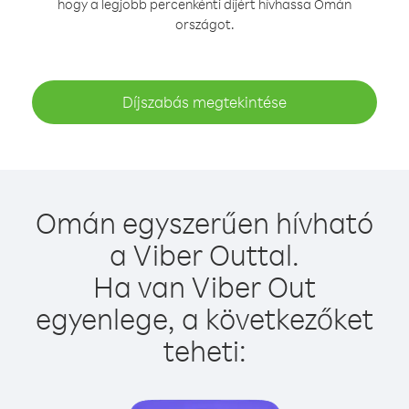
hogy a legjobb percenkénti díjért hívhassa Omán
országot.
Díjszabás megtekintése
Omán egyszerűen hívható
a Viber Outtal.
Ha van Viber Out
egyenlege, a következőket
teheti: