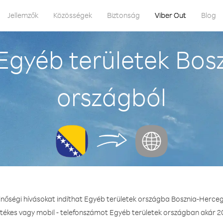
Jellemzők
Közösségek
Biztonság
Viber Out
Blog
Egyéb területek Bos
országból
inőségi hívásokat indíthat Egyéb területek országba Bosznia-Herce
etékes vagy mobil - telefonszámot Egyéb területek országban akár 20