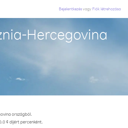
Bejelentkezés
vagy
Fiók létrehozása
znia-Hercegovina
govina országból.
.0 ¢ díjért percenként.