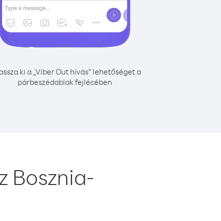
assza ki a „Viber Out hívás” lehetőséget a
párbeszédablak fejlécében
z Bosznia-
l