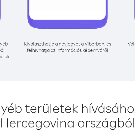
yéb
Kiválaszthatja a névjegyet a Viberben, és
Vál
ból
felhívhatja az információs képernyőről
bbiak
yéb területek hívásáho
Hercegovina országbó