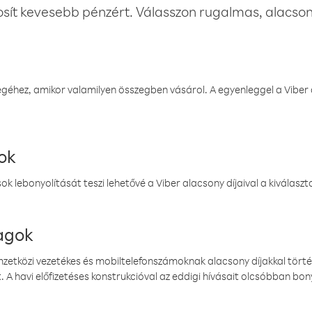
osít kevesebb pénzért. Válasszon rugalmas, alacsony
éhez, amikor valamilyen összegben vásárol. A egyenleggel a Viber a
ok
k lebonyolítását teszi lehetővé a Viber alacsony díjaival a kiválas
magok
emzetközi vezetékes és mobiltelefonszámoknak alacsony díjakkal törté
. A havi előfizetéses konstrukcióval az eddigi hívásait olcsóbban bony