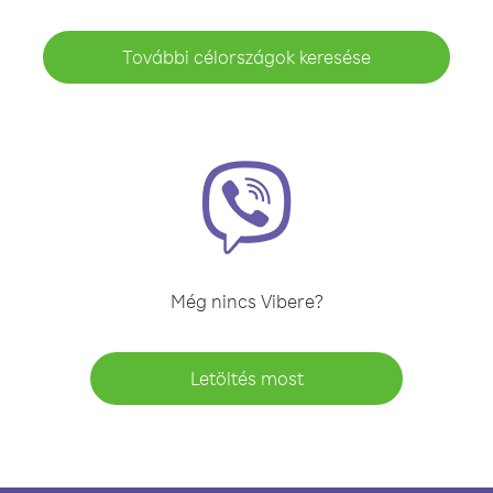
További célországok keresése
Még nincs Vibere?
Letöltés most