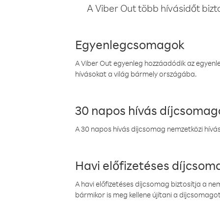
A Viber Out több hívásidőt bizt
Egyenlegcsomagok
A Viber Out egyenleg hozzáadódik az egyenleg
hívásokat a világ bármely országába.
30 napos hívás díjcsomag
A 30 napos hívás díjcsomag nemzetközi híváso
Havi előfizetéses díjcso
A havi előfizetéses díjcsomag biztosítja a n
bármikor is meg kellene újítani a díjcsomagot