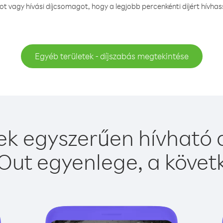
 vagy hívási díjcsomagot, hogy a legjobb percenkénti díjért hívhas
Egyéb területek - díjszabás megtekintése
ek egyszerűen hívható a
Out egyenlege, a követk