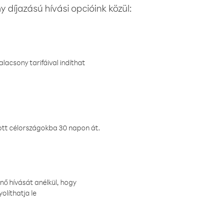
 díjazású hívási opcióink közül:
lacsony tarifáival indíthat
ztott célországokba 30 napon át.
nő hívását anélkül, hogy
olíthatja le