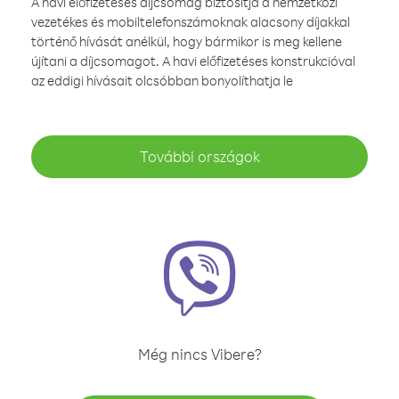
A havi előfizetéses díjcsomag biztosítja a nemzetközi
vezetékes és mobiltelefonszámoknak alacsony díjakkal
történő hívását anélkül, hogy bármikor is meg kellene
újítani a díjcsomagot. A havi előfizetéses konstrukcióval
az eddigi hívásait olcsóbban bonyolíthatja le
További országok
Még nincs Vibere?