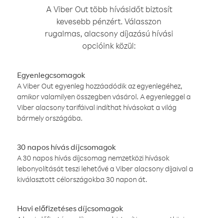
A Viber Out több hívásidőt biztosít
kevesebb pénzért. Válasszon
rugalmas, alacsony díjazású hívási
opcióink közül:
Egyenlegcsomagok
A Viber Out egyenleg hozzáadódik az egyenlegéhez,
amikor valamilyen összegben vásárol. A egyenleggel a
Viber alacsony tarifáival indíthat hívásokat a világ
bármely országába.
30 napos hívás díjcsomagok
A 30 napos hívás díjcsomag nemzetközi hívások
lebonyolítását teszi lehetővé a Viber alacsony díjaival a
kiválasztott célországokba 30 napon át.
Havi előfizetéses díjcsomagok