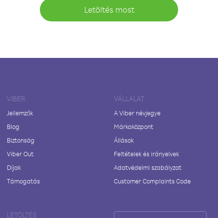
Letöltés most
VIBER
VÁLLALAT
Jellemzők
A Viber névjegye
Blog
Márkaközpont
Biztonság
Állások
Viber Out
Feltételek és irányelvek
Díjak
Adatvédelmi szabályzat
Támogatás
Customer Complaints Code
LETÖLTÉS