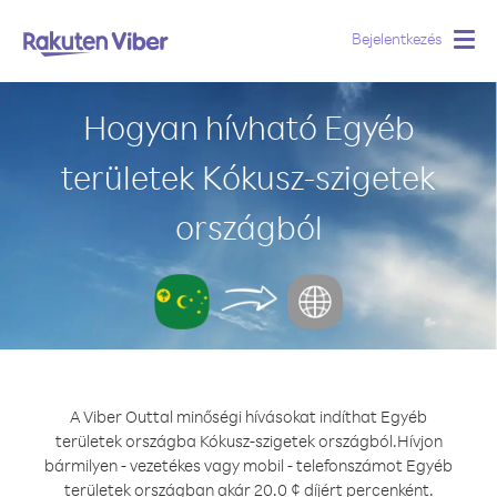
Bejelentkezés
Togg
navig
Hogyan hívható Egyéb
területek Kókusz-szigetek
országból
A Viber Outtal minőségi hívásokat indíthat Egyéb
területek országba Kókusz-szigetek országból.
Hívjon
bármilyen - vezetékes vagy mobil - telefonszámot Egyéb
területek országban akár 20.0 ¢ díjért percenként.