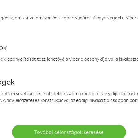
éhez, amikor valamilyen összegben vásárol. A egyenleggel a Viber a
ok
k lebonyolítását teszi lehetővé a Viber alacsony díjaival a kiválas
magok
emzetközi vezetékes és mobiltelefonszámoknak alacsony díjakkal törté
. A havi előfizetéses konstrukcióval az eddigi hívásait olcsóbban bony
További célországok keresése