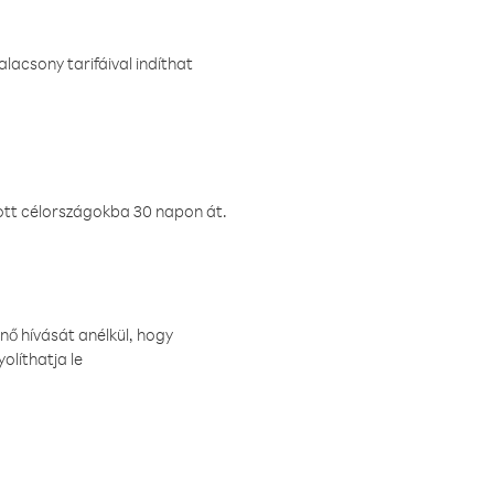
lacsony tarifáival indíthat
ztott célországokba 30 napon át.
nő hívását anélkül, hogy
olíthatja le