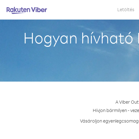
Letöltés
Hogyan hívható 
A Viber Out
Hívjon bármilyen - vez
Vásároljon egyenlegcsomagot