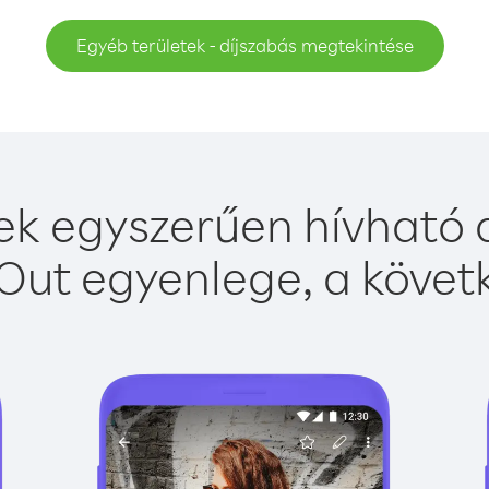
Egyéb területek - díjszabás megtekintése
ek egyszerűen hívható a
Out egyenlege, a követk