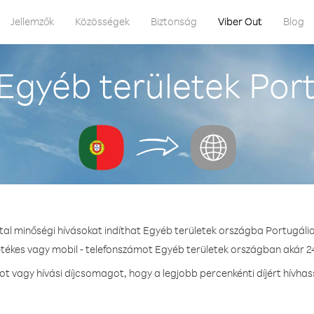
Jellemzők
Közösségek
Biztonság
Viber Out
Blog
Egyéb területek Port
tal minőségi hívásokat indíthat Egyéb területek országba Portugáli
etékes vagy mobil - telefonszámot Egyéb területek országban akár 24
 vagy hívási díjcsomagot, hogy a legjobb percenkénti díjért hívhas