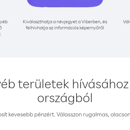
yéb
Kiválaszthatja a névjegyet a Viberben, és
Vál
ő
felhívhatja az információs képernyőről
k
éb területek hívásához
országból
osít kevesebb pénzért. Válasszon rugalmas, alacsony