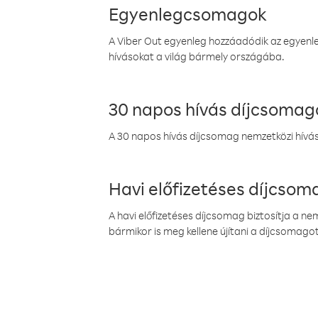
Egyenlegcsomagok
A Viber Out egyenleg hozzáadódik az egyenleg
hívásokat a világ bármely országába.
30 napos hívás díjcsomag
A 30 napos hívás díjcsomag nemzetközi híváso
Havi előfizetéses díjcso
A havi előfizetéses díjcsomag biztosítja a n
bármikor is meg kellene újítani a díjcsomagot