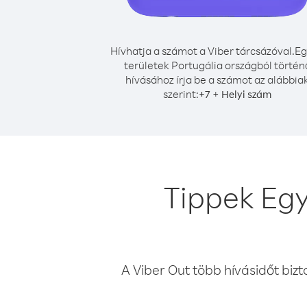
Hívhatja a számot a Viber tárcsázóval.
Eg
területek Portugália országból történ
hívásához írja be a számot az alábbia
szerint:
+
+
7
Helyi szám
Tippek Egy
A Viber Out több hívásidőt bizt