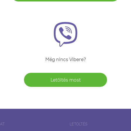
Még nincs Vibere?
Letöltés most
LAT
LETÖLTÉS