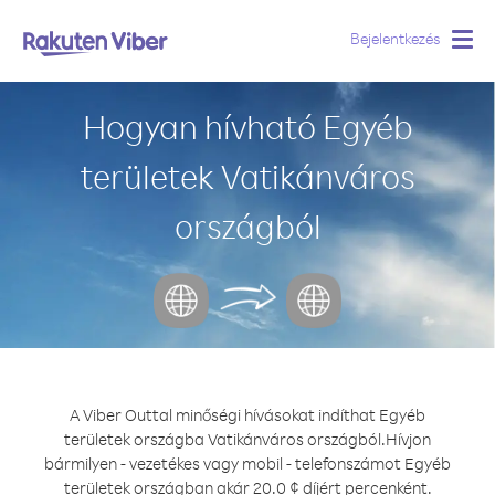
Bejelentkezés
Togg
navig
Hogyan hívható Egyéb
területek Vatikánváros
országból
A Viber Outtal minőségi hívásokat indíthat Egyéb
területek országba Vatikánváros országból.
Hívjon
bármilyen - vezetékes vagy mobil - telefonszámot Egyéb
területek országban akár 20.0 ¢ díjért percenként.