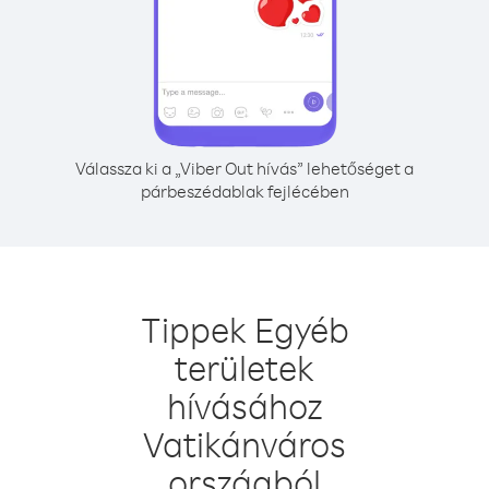
Válassza ki a „Viber Out hívás” lehetőséget a
párbeszédablak fejlécében
Tippek Egyéb
területek
hívásához
Vatikánváros
országból