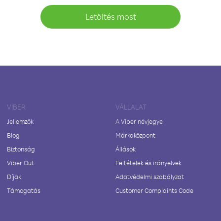
Letöltés most
VIBER
VÁLLALAT
Jellemzők
A Viber névjegye
Blog
Márkaközpont
Biztonság
Állások
Viber Out
Feltételek és irányelvek
Díjak
Adatvédelmi szabályzat
Támogatás
Customer Complaints Code