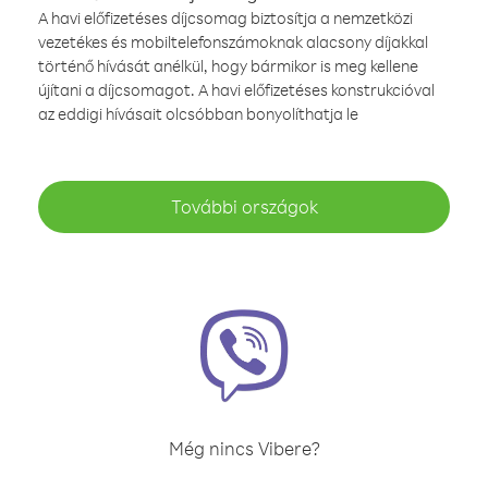
A havi előfizetéses díjcsomag biztosítja a nemzetközi
vezetékes és mobiltelefonszámoknak alacsony díjakkal
történő hívását anélkül, hogy bármikor is meg kellene
újítani a díjcsomagot. A havi előfizetéses konstrukcióval
az eddigi hívásait olcsóbban bonyolíthatja le
További országok
Még nincs Vibere?