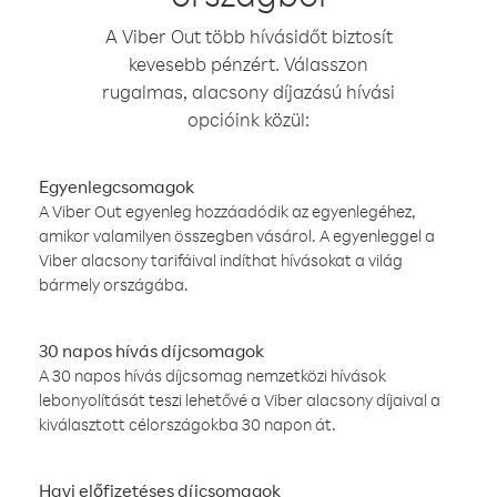
A Viber Out több hívásidőt biztosít
kevesebb pénzért. Válasszon
rugalmas, alacsony díjazású hívási
opcióink közül:
Egyenlegcsomagok
A Viber Out egyenleg hozzáadódik az egyenlegéhez,
amikor valamilyen összegben vásárol. A egyenleggel a
Viber alacsony tarifáival indíthat hívásokat a világ
bármely országába.
30 napos hívás díjcsomagok
A 30 napos hívás díjcsomag nemzetközi hívások
lebonyolítását teszi lehetővé a Viber alacsony díjaival a
kiválasztott célországokba 30 napon át.
Havi előfizetéses díjcsomagok