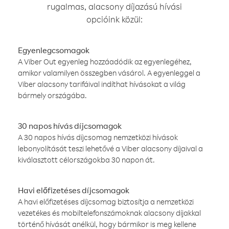
rugalmas, alacsony díjazású hívási
opcióink közül:
Egyenlegcsomagok
A Viber Out egyenleg hozzáadódik az egyenlegéhez,
amikor valamilyen összegben vásárol. A egyenleggel a
Viber alacsony tarifáival indíthat hívásokat a világ
bármely országába.
30 napos hívás díjcsomagok
A 30 napos hívás díjcsomag nemzetközi hívások
lebonyolítását teszi lehetővé a Viber alacsony díjaival a
kiválasztott célországokba 30 napon át.
Havi előfizetéses díjcsomagok
A havi előfizetéses díjcsomag biztosítja a nemzetközi
vezetékes és mobiltelefonszámoknak alacsony díjakkal
történő hívását anélkül, hogy bármikor is meg kellene