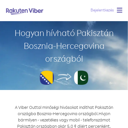
Bejelentkezés
Togg
navig
Hogyan hívható Pakisztán
Bosznia-Hercegovina
országból
A Viber Outtal minőségi hívásokat indíthat Pakisztán
országba Bosznia-Hercegovina országból.
Hívjon
bármilyen - vezetékes vagy mobil - telefonszámot
Pakisztán országban akár 5.0 ¢ díjért percenként.