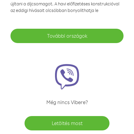
újítani a díjcsomagot. A havi előfizetéses konstrukcióval
az eddigi hívásait olcsóbban bonyolíthatja le
További országok
Még nincs Vibere?
Letöltés most