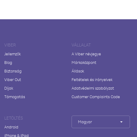
VIBER
VÁLLALAT
Jellemzők
A Viber névjegye
Blog
Márkaközpont
Biztonság
Állások
Viber Out
Feltételek és irányelvek
Díjak
Adatvédelmi szabályzat
Támogatás
Customer Complaints Code
LETÖLTÉS
Magyar
Android
iPhone & iPad