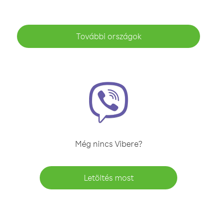
További országok
Még nincs Vibere?
Letöltés most