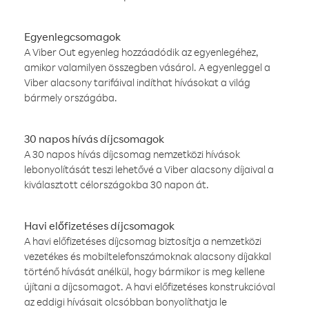
Egyenlegcsomagok
A Viber Out egyenleg hozzáadódik az egyenlegéhez,
amikor valamilyen összegben vásárol. A egyenleggel a
Viber alacsony tarifáival indíthat hívásokat a világ
bármely országába.
30 napos hívás díjcsomagok
A 30 napos hívás díjcsomag nemzetközi hívások
lebonyolítását teszi lehetővé a Viber alacsony díjaival a
kiválasztott célországokba 30 napon át.
Havi előfizetéses díjcsomagok
A havi előfizetéses díjcsomag biztosítja a nemzetközi
vezetékes és mobiltelefonszámoknak alacsony díjakkal
történő hívását anélkül, hogy bármikor is meg kellene
újítani a díjcsomagot. A havi előfizetéses konstrukcióval
az eddigi hívásait olcsóbban bonyolíthatja le