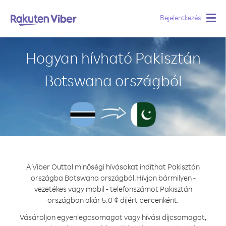
Bejelentkezés
Togg
navig
Hogyan hívható Pakisztán
Botswana országból
A Viber Outtal minőségi hívásokat indíthat Pakisztán
országba Botswana országból.
Hívjon bármilyen -
vezetékes vagy mobil - telefonszámot Pakisztán
országban akár 5.0 ¢ díjért percenként.
Vásároljon egyenlegcsomagot vagy hívási díjcsomagot,