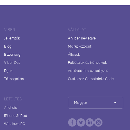
VIBER
VÁLLALAT
Jellemzők
A Viber névjegye
Blog
Márkaközpont
Biztonság
Állások
Viber Out
Feltételek és irányelvek
Díjak
Adatvédelmi szabályzat
Támogatás
Customer Complaints Code
LETÖLTÉS
Magyar
Android
iPhone & iPad
Windows PC