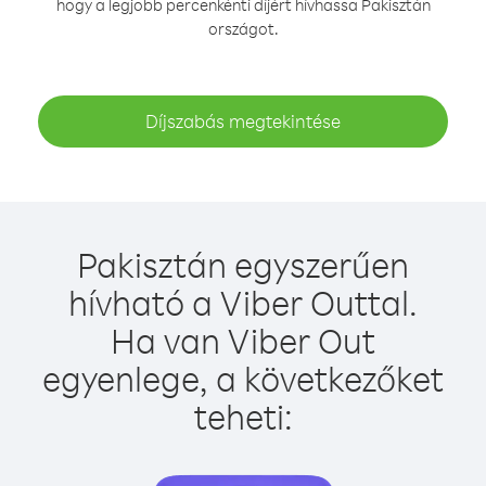
hogy a legjobb percenkénti díjért hívhassa Pakisztán
országot.
Díjszabás megtekintése
Pakisztán egyszerűen
hívható a Viber Outtal.
Ha van Viber Out
egyenlege, a következőket
teheti: