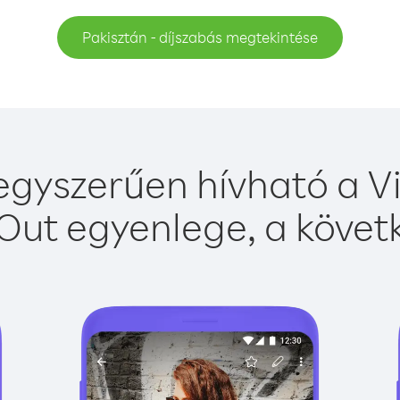
Pakisztán - díjszabás megtekintése
egyszerűen hívható a Vi
Out egyenlege, a követk