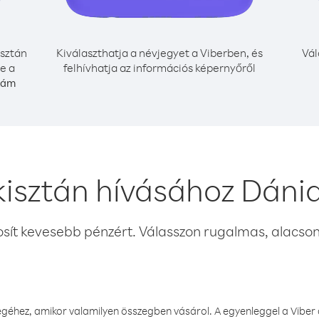
sztán
Kiválaszthatja a névjegyet a Viberben, és
Vál
e a
felhívhatja az információs képernyőről
zám
isztán hívásához Dáni
osít kevesebb pénzért. Válasszon rugalmas, alacsony
éhez, amikor valamilyen összegben vásárol. A egyenleggel a Viber a