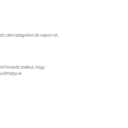
ztott célországokba 30 napon át.
nő hívását anélkül, hogy
olíthatja le