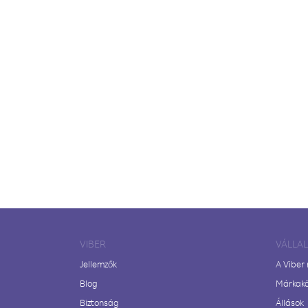
VIBER
VÁLLA
Jellemzők
A Viber
Blog
Márkak
Biztonság
Állások