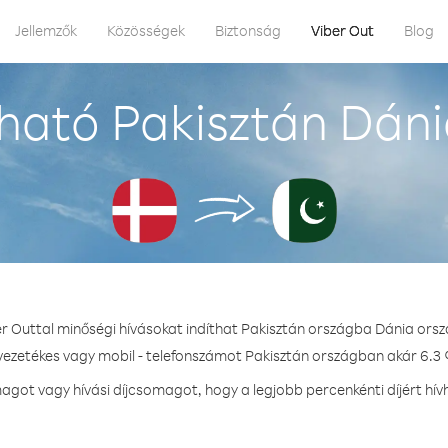
Jellemzők
Közösségek
Biztonság
Viber Out
Blog
ható Pakisztán Dáni
er Outtal minőségi hívásokat indíthat Pakisztán országba Dánia orsz
 vezetékes vagy mobil - telefonszámot Pakisztán országban akár 6.3 ¢
got vagy hívási díjcsomagot, hogy a legjobb percenkénti díjért hív