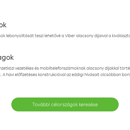
ok
k lebonyolítását teszi lehetővé a Viber alacsony díjaival a kiválas
magok
emzetközi vezetékes és mobiltelefonszámoknak alacsony díjakkal törté
. A havi előfizetéses konstrukcióval az eddigi hívásait olcsóbban bony
További célországok keresése