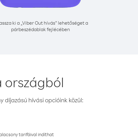
assza ki a „Viber Out hívás” lehetőséget a
párbeszédablak fejlécében
a országból
 díjazású hívási opcióink közül:
lacsony tarifáival indíthat