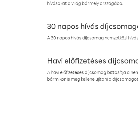
hívásokat a világ bármely országába.
30 napos hívás díjcsomag
A 30 napos hívás díjcsomag nemzetközi híváso
Havi előfizetéses díjcso
A havi előfizetéses díjcsomag biztosítja a n
bármikor is meg kellene újítani a díjcsomagot