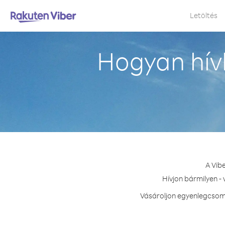
Letöltés
Hogyan hív
A Vib
Hívjon bármilyen -
Vásároljon egyenlegcsoma