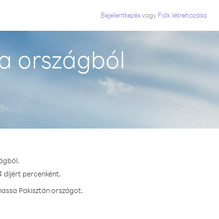
Bejelentkezés
vagy
Fiók létrehozása
a országból
ágból.
 díjért percenként.
hassa Pakisztán országot.