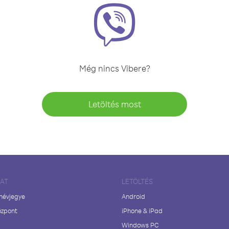
Még nincs Vibere?
Letöltés most
LAT
LETÖLTÉS
 névjegye
Android
özpont
iPhone & iPad
Windows PC