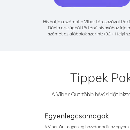
Hívhatja a számot a Viber tárcsázóval.
Paki
Dánia országból történő hívásához írja b
számot az alábbiak szerint:
+
+
92
Helyi s
Tippek Pak
A Viber Out több hívásidőt bizt
Egyenlegcsomagok
A Viber Out egyenleg hozzáadódik az egyenleg