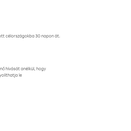
ztott célországokba 30 napon át.
nő hívását anélkül, hogy
olíthatja le