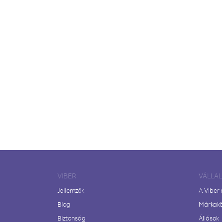
VIBER
VÁLLA
Jellemzők
A Viber
Blog
Márkak
Biztonság
Állások