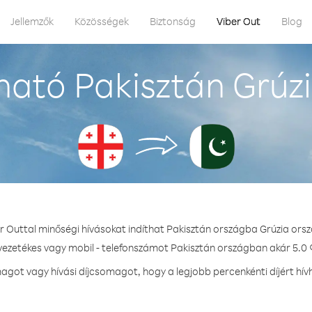
Jellemzők
Közösségek
Biztonság
Viber Out
Blog
ató Pakisztán Grúz
r Outtal minőségi hívásokat indíthat Pakisztán országba Grúzia ors
 vezetékes vagy mobil - telefonszámot Pakisztán országban akár 5.0 ¢
got vagy hívási díjcsomagot, hogy a legjobb percenkénti díjért hív