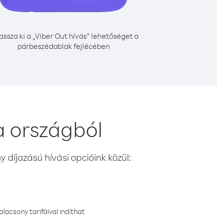
assza ki a „Viber Out hívás” lehetőséget a
párbeszédablak fejlécében
a országból
 díjazású hívási opcióink közül:
lacsony tarifáival indíthat