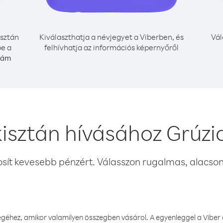
sztán
Kiválaszthatja a névjegyet a Viberben, és
Vál
be a
felhívhatja az információs képernyőről
zám
isztán hívásához Grúzi
osít kevesebb pénzért. Válasszon rugalmas, alacsony
éhez, amikor valamilyen összegben vásárol. A egyenleggel a Viber a