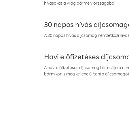
hívásokat a világ bármely országába.
30 napos hívás díjcsomag
A 30 napos hívás díjcsomag nemzetközi híváso
Havi előfizetéses díjcso
A havi előfizetéses díjcsomag biztosítja a n
bármikor is meg kellene újítani a díjcsomagot