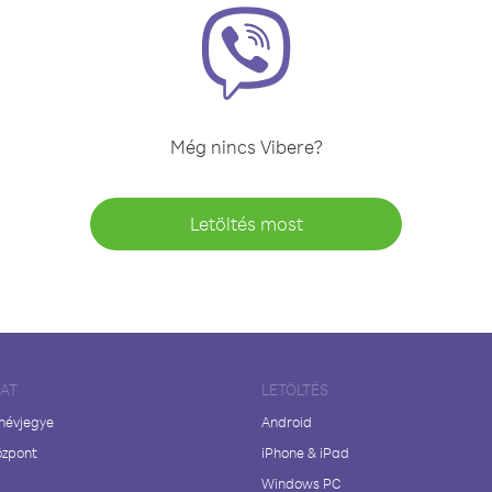
Még nincs Vibere?
Letöltés most
LAT
LETÖLTÉS
 névjegye
Android
özpont
iPhone & iPad
Windows PC