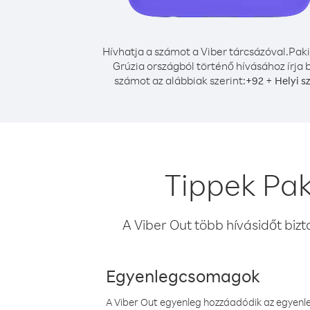
Hívhatja a számot a Viber tárcsázóval.
Paki
Grúzia országból történő hívásához írja 
számot az alábbiak szerint:
+
+
92
Helyi s
Tippek Pak
A Viber Out több hívásidőt bizt
Egyenlegcsomagok
A Viber Out egyenleg hozzáadódik az egyenleg