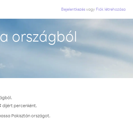
Bejelentkezés
vagy
Fiók létrehozása
ia országból
zágból.
 díjért percenként.
hassa Pakisztán országot.