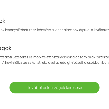
ok
k lebonyolítását teszi lehetővé a Viber alacsony díjaival a kiválas
magok
emzetközi vezetékes és mobiltelefonszámoknak alacsony díjakkal törté
. A havi előfizetéses konstrukcióval az eddigi hívásait olcsóbban bony
További célországok keresése