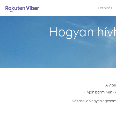
Letöltés
Hogyan hívh
A Vibe
Hívjon bármilyen -
Vásároljon egyenlegcsoma