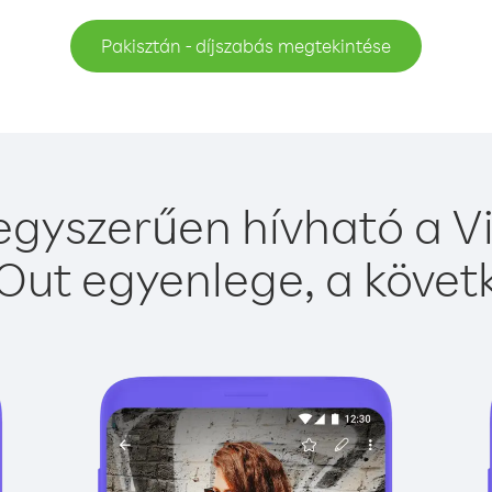
Pakisztán - díjszabás megtekintése
egyszerűen hívható a Vi
Out egyenlege, a követk