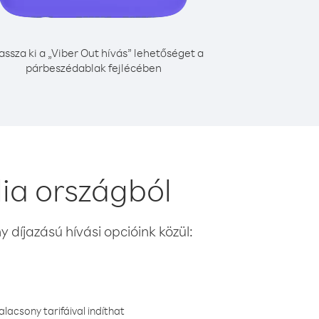
assza ki a „Viber Out hívás” lehetőséget a
párbeszédablak fejlécében
ia országból
 díjazású hívási opcióink közül:
lacsony tarifáival indíthat