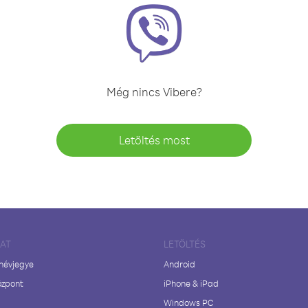
Még nincs Vibere?
Letöltés most
LAT
LETÖLTÉS
 névjegye
Android
özpont
iPhone & iPad
Windows PC