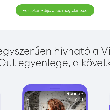
Pakisztán - díjszabás megtekintése
egyszerűen hívható a Vi
Out egyenlege, a követk