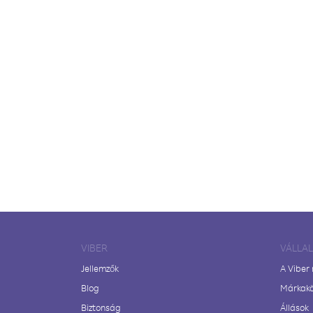
VIBER
VÁLLA
Jellemzők
A Viber
Blog
Márkak
Biztonság
Állások