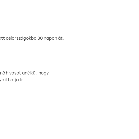
ztott célországokba 30 napon át.
nő hívását anélkül, hogy
olíthatja le