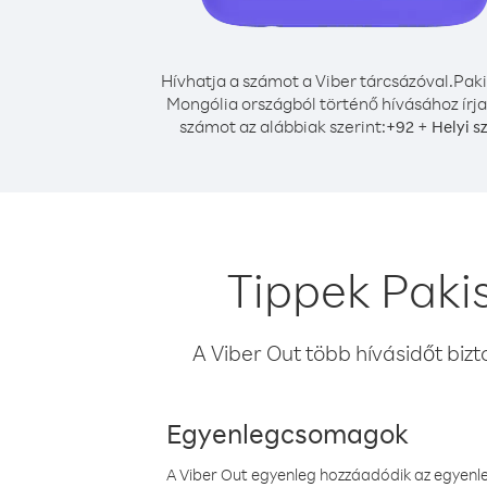
Hívhatja a számot a Viber tárcsázóval.
Paki
Mongólia országból történő hívásához írja
számot az alábbiak szerint:
+
+
92
Helyi s
Tippek Paki
A Viber Out több hívásidőt bizt
Egyenlegcsomagok
A Viber Out egyenleg hozzáadódik az egyenleg