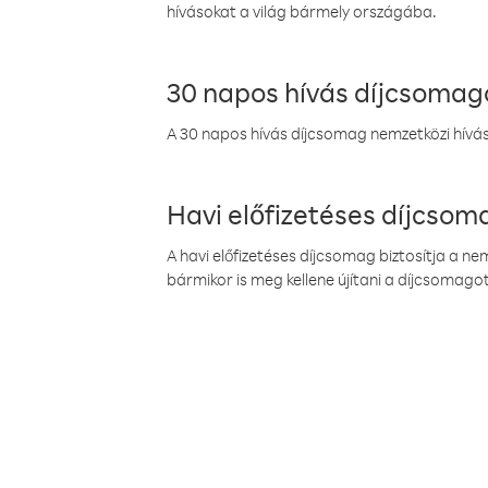
hívásokat a világ bármely országába.
30 napos hívás díjcsomag
A 30 napos hívás díjcsomag nemzetközi híváso
Havi előfizetéses díjcso
A havi előfizetéses díjcsomag biztosítja a n
bármikor is meg kellene újítani a díjcsomagot