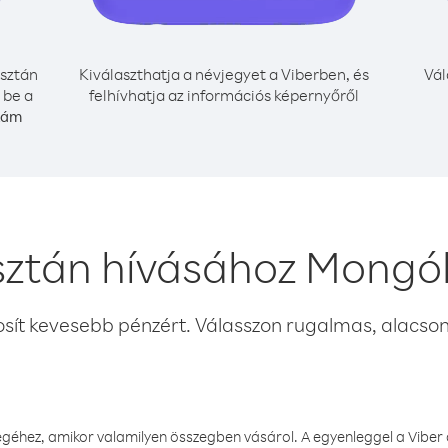
sztán
Kiválaszthatja a névjegyet a Viberben, és
Vál
 be a
felhívhatja az információs képernyőről
zám
sztán hívásához Mongól
osít kevesebb pénzért. Válasszon rugalmas, alacsony
éhez, amikor valamilyen összegben vásárol. A egyenleggel a Viber a