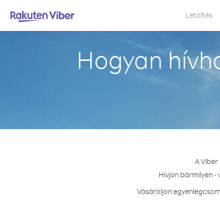
Letöltés
Hogyan hívha
A Viber
Hívjon bármilyen -
Vásároljon egyenlegcsoma