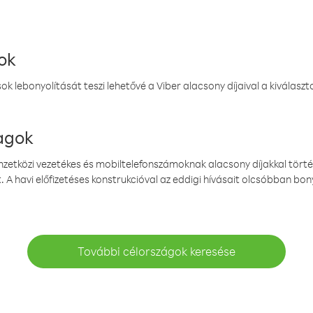
ok
k lebonyolítását teszi lehetővé a Viber alacsony díjaival a kiválas
magok
emzetközi vezetékes és mobiltelefonszámoknak alacsony díjakkal törté
. A havi előfizetéses konstrukcióval az eddigi hívásait olcsóbban bony
További célországok keresése