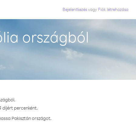
Bejelentkezés
vagy
Fiók létrehozása
lia országból
szágból.
 díjért percenként.
hassa Pakisztán országot.