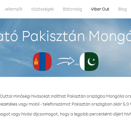
Jellemzők
Közösségek
Biztonság
Viber Out
Blog
tó Pakisztán Mongó
 Outtal minőségi hívásokat indíthat Pakisztán országba Mongólia or
 vezetékes vagy mobil - telefonszámot Pakisztán országban akár 5.0 ¢
got vagy hívási díjcsomagot, hogy a legjobb percenkénti díjért hív