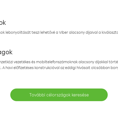
ok
k lebonyolítását teszi lehetővé a Viber alacsony díjaival a kiválas
magok
emzetközi vezetékes és mobiltelefonszámoknak alacsony díjakkal törté
. A havi előfizetéses konstrukcióval az eddigi hívásait olcsóbban bony
További célországok keresése