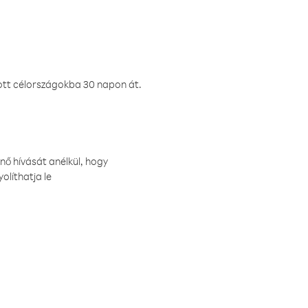
ztott célországokba 30 napon át.
nő hívását anélkül, hogy
olíthatja le