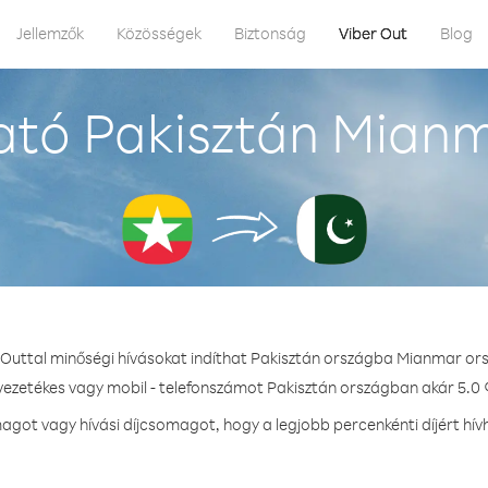
Jellemzők
Közösségek
Biztonság
Viber Out
Blog
ató Pakisztán Mianm
 Outtal minőségi hívásokat indíthat Pakisztán országba Mianmar or
 vezetékes vagy mobil - telefonszámot Pakisztán országban akár 5.0 ¢
got vagy hívási díjcsomagot, hogy a legjobb percenkénti díjért hív