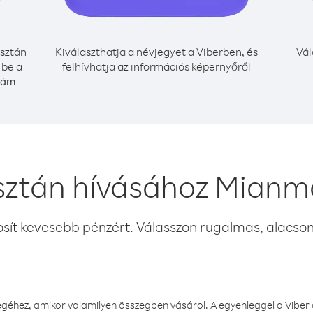
sztán
Kiválaszthatja a névjegyet a Viberben, és
Vál
 be a
felhívhatja az információs képernyőről
zám
sztán hívásához Mianm
osít kevesebb pénzért. Válasszon rugalmas, alacsony
éhez, amikor valamilyen összegben vásárol. A egyenleggel a Viber a