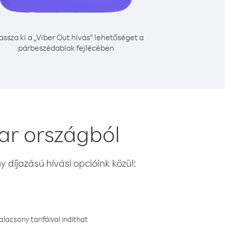
assza ki a „Viber Out hívás” lehetőséget a
párbeszédablak fejlécében
ar országból
 díjazású hívási opcióink közül:
lacsony tarifáival indíthat