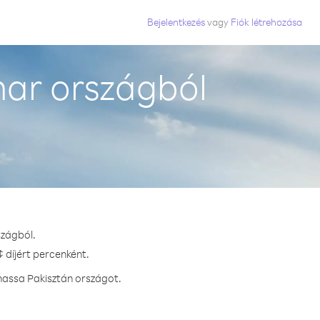
Bejelentkezés
vagy
Fiók létrehozása
ar országból
szágból.
 díjért percenként.
hassa Pakisztán országot.