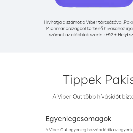
Hívhatja a számot a Viber tárcsázóval.
Paki
Mianmar országból történő hívásához írja
számot az alábbiak szerint:
+
+
92
Helyi s
Tippek Paki
A Viber Out több hívásidőt bizt
Egyenlegcsomagok
A Viber Out egyenleg hozzáadódik az egyenleg