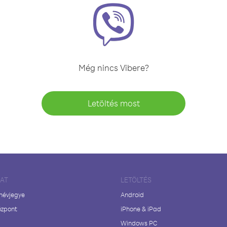
Még nincs Vibere?
Letöltés most
LAT
LETÖLTÉS
 névjegye
Android
özpont
iPhone & iPad
Windows PC