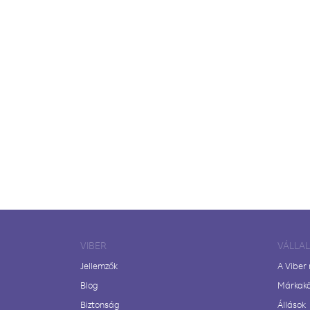
VIBER
VÁLLA
Jellemzők
A Viber
Blog
Márkak
Biztonság
Állások