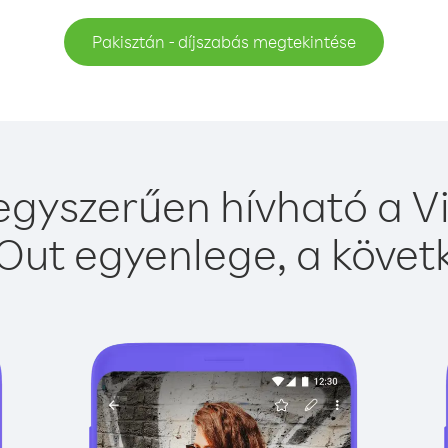
Pakisztán - díjszabás megtekintése
egyszerűen hívható a Vi
Out egyenlege, a követk