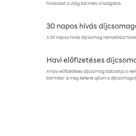
hívásokat a világ bármely országába.
30 napos hívás díjcsomag
A 30 napos hívás díjcsomag nemzetközi híváso
Havi előfizetéses díjcso
A havi előfizetéses díjcsomag biztosítja a n
bármikor is meg kellene újítani a díjcsomagot