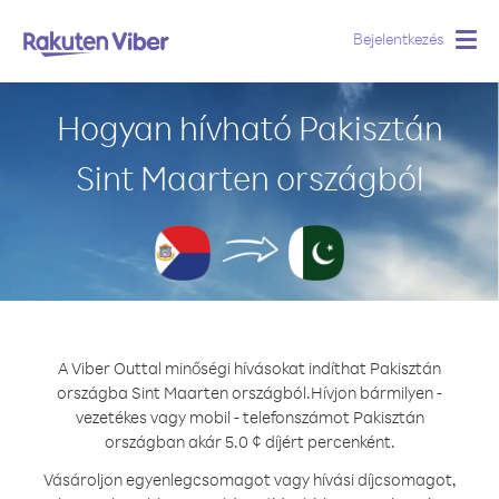
Bejelentkezés
Togg
navig
Hogyan hívható Pakisztán
Sint Maarten országból
A Viber Outtal minőségi hívásokat indíthat Pakisztán
országba Sint Maarten országból.
Hívjon bármilyen -
vezetékes vagy mobil - telefonszámot Pakisztán
országban akár 5.0 ¢ díjért percenként.
Vásároljon egyenlegcsomagot vagy hívási díjcsomagot,