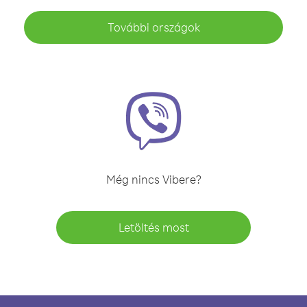
További országok
Még nincs Vibere?
Letöltés most