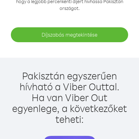
hogy a legjobb percenkénti díjért hívhassa Pakisztán
országot.
Díjszabás megtekintése
Pakisztán egyszerűen
hívható a Viber Outtal.
Ha van Viber Out
egyenlege, a következőket
teheti: