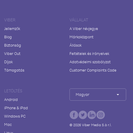
VIBER
VÁLLALAT
Jellemzők
A Viber névjegye
Blog
Márkaközpont
Biztonság
Állások
Viber Out
Feltételek és irányelvek
Díjak
Adatvédelmi szabályzat
Támogatás
Customer Complaints Code
LETÖLTÉS
Magyar
Android
iPhone & iPad
Windows PC
Mac
©
2026
Viber Media S.à r.l.
Linux