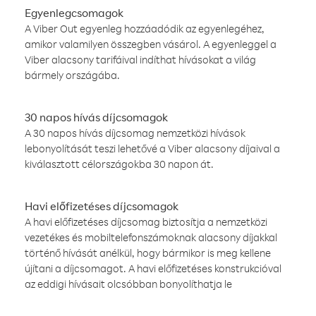
Egyenlegcsomagok
A Viber Out egyenleg hozzáadódik az egyenlegéhez,
amikor valamilyen összegben vásárol. A egyenleggel a
Viber alacsony tarifáival indíthat hívásokat a világ
bármely országába.
30 napos hívás díjcsomagok
A 30 napos hívás díjcsomag nemzetközi hívások
lebonyolítását teszi lehetővé a Viber alacsony díjaival a
kiválasztott célországokba 30 napon át.
Havi előfizetéses díjcsomagok
A havi előfizetéses díjcsomag biztosítja a nemzetközi
vezetékes és mobiltelefonszámoknak alacsony díjakkal
történő hívását anélkül, hogy bármikor is meg kellene
újítani a díjcsomagot. A havi előfizetéses konstrukcióval
az eddigi hívásait olcsóbban bonyolíthatja le