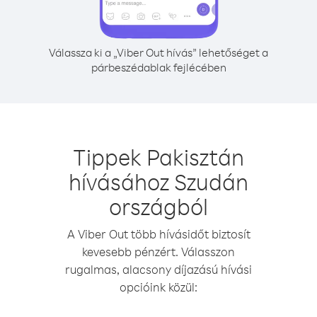
Válassza ki a „Viber Out hívás” lehetőséget a
párbeszédablak fejlécében
Tippek Pakisztán
hívásához Szudán
országból
A Viber Out több hívásidőt biztosít
kevesebb pénzért. Válasszon
rugalmas, alacsony díjazású hívási
opcióink közül: