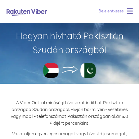
Bejelentkezés
Togg
navig
Hogyan hívható Pakisztán
Szudán országból
A Viber Outtal minőségi hívásokat indíthat Pakisztán
országba Szudán országból.
Hívjon bármilyen - vezetékes
vagy mobil - telefonszámot Pakisztán országban akár 5.0
¢ díjért percenként.
Vásároljon egyenlegcsomagot vagy hívási díjcsomagot,