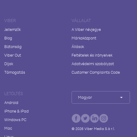
VIBER
VÁLLALAT
Jellemzők
A Viber névjegye
Blog
Márkaközpont
Biztonság
Állások
Viber Out
Feltételek és irányelvek
Díjak
Adatvédelmi szabályzat
Támogatás
Customer Complaints Code
LETÖLTÉS
Magyar
Android
iPhone & iPad
Windows PC
Mac
©
2026
Viber Media S.à r.l.
Linux