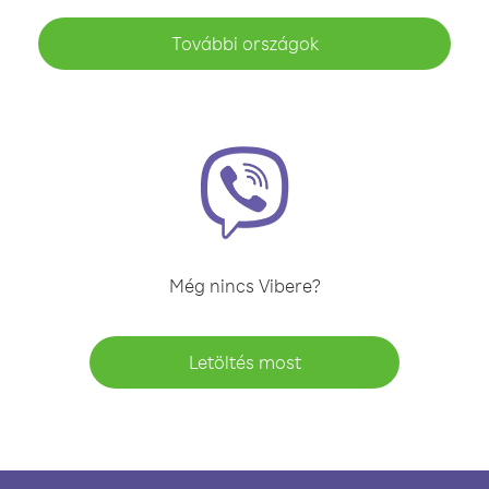
További országok
Még nincs Vibere?
Letöltés most