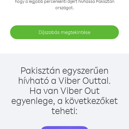
hogy a legjobb percenkénti díjért hívhassa Pakisztán
országot.
Díjszabás megtekintése
Pakisztán egyszerűen
hívható a Viber Outtal.
Ha van Viber Out
egyenlege, a következőket
teheti: