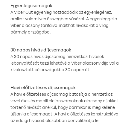
Egyenlegcsomagok
A Viber Out egyenleg hozzáadódik az egyenlegéhez,
amikor valamilyen összegben vásárol. A egyenleggel a
Viber alacsony tarifáival indíthat hívásokat a világ
bármely országába.
30 napos hívás díjcsomagok
A 30 napos hívás díjcsomag nemzetközi hívások
lebonyolítását teszi lehetővé a Viber alacsony díjaival a
kiválasztott célországokba 30 napon át.
Havi előfizetéses díjcsomagok
A havi előfizetéses díjcsomag biztosítja a nemzetközi
vezetékes és mobiltelefonszámoknak alacsony díjakkal
történő hívását anélkül, hogy bármikor is meg kellene
újítani a díjcsomagot. A havi előfizetéses konstrukcióval
az eddigi hívásait olcsóbban bonyolíthatja le