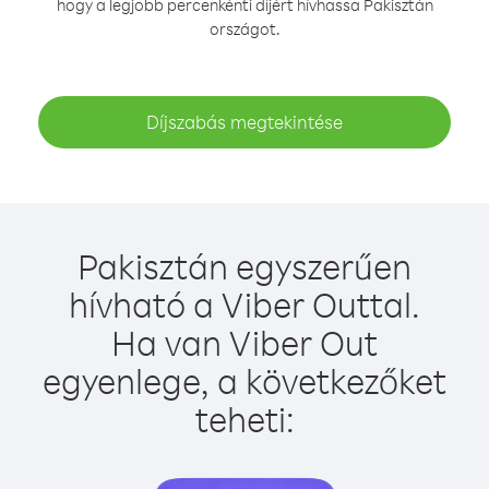
hogy a legjobb percenkénti díjért hívhassa Pakisztán
országot.
Díjszabás megtekintése
Pakisztán egyszerűen
hívható a Viber Outtal.
Ha van Viber Out
egyenlege, a következőket
teheti: