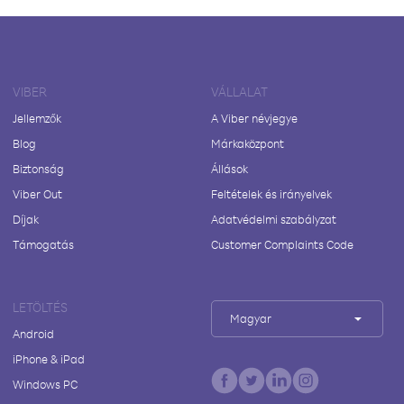
VIBER
VÁLLALAT
Jellemzők
A Viber névjegye
Blog
Márkaközpont
Biztonság
Állások
Viber Out
Feltételek és irányelvek
Díjak
Adatvédelmi szabályzat
Támogatás
Customer Complaints Code
LETÖLTÉS
Magyar
Android
iPhone & iPad
Windows PC