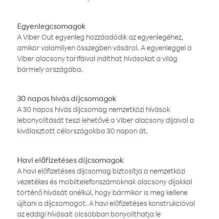
Egyenlegcsomagok
A Viber Out egyenleg hozzáadódik az egyenlegéhez,
amikor valamilyen összegben vásárol. A egyenleggel a
Viber alacsony tarifáival indíthat hívásokat a világ
bármely országába.
30 napos hívás díjcsomagok
A 30 napos hívás díjcsomag nemzetközi hívások
lebonyolítását teszi lehetővé a Viber alacsony díjaival a
kiválasztott célországokba 30 napon át.
Havi előfizetéses díjcsomagok
A havi előfizetéses díjcsomag biztosítja a nemzetközi
vezetékes és mobiltelefonszámoknak alacsony díjakkal
történő hívását anélkül, hogy bármikor is meg kellene
újítani a díjcsomagot. A havi előfizetéses konstrukcióval
az eddigi hívásait olcsóbban bonyolíthatja le