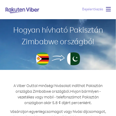
Bejelentkezés
Togg
navig
Hogyan hívható Pakisztán
Zimbabwe országból
A Viber Outtal minőségi hívásokat indíthat Pakisztán
országba Zimbabwe országból.
Hívjon bármilyen -
vezetékes vagy mobil - telefonszámot Pakisztán
országban akár 5.8 ¢ díjért percenként.
Vásároljon egyenlegcsomagot vagy hívási díjcsomagot,