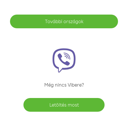
További országok
Még nincs Vibere?
Letöltés most