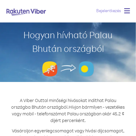
Bejelentkezés
Togg
navig
Hogyan hívható Palau
Bhután országból
A Viber Outtal minőségi hívásokat indíthat Palau
országba Bhután országból.
Hívjon bármilyen - vezetékes
vagy mobil - telefonszámot Palau országban akár 45.2 ¢
díjért percenként.
Vásároljon egyenlegcsomagot vagy hívási díjcsomagot,