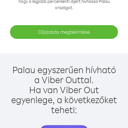
hogy a legjobb percenkénti díjért hívhassa Palau
országot.
Díjszabás megtekintése
Palau egyszerűen hívható
a Viber Outtal.
Ha van Viber Out
egyenlege, a következőket
teheti: