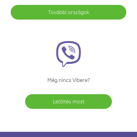
További országok
Még nincs Vibere?
Letöltés most