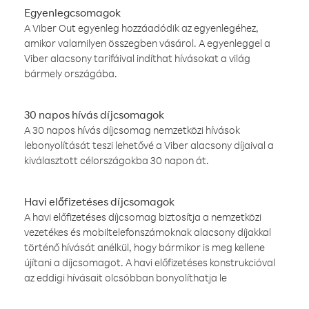
Egyenlegcsomagok
A Viber Out egyenleg hozzáadódik az egyenlegéhez,
amikor valamilyen összegben vásárol. A egyenleggel a
Viber alacsony tarifáival indíthat hívásokat a világ
bármely országába.
30 napos hívás díjcsomagok
A 30 napos hívás díjcsomag nemzetközi hívások
lebonyolítását teszi lehetővé a Viber alacsony díjaival a
kiválasztott célországokba 30 napon át.
Havi előfizetéses díjcsomagok
A havi előfizetéses díjcsomag biztosítja a nemzetközi
vezetékes és mobiltelefonszámoknak alacsony díjakkal
történő hívását anélkül, hogy bármikor is meg kellene
újítani a díjcsomagot. A havi előfizetéses konstrukcióval
az eddigi hívásait olcsóbban bonyolíthatja le