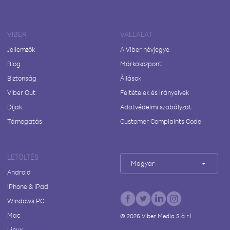
VIBER
VÁLLALAT
Jellemzők
A Viber névjegye
Blog
Márkaközpont
Biztonság
Állások
Viber Out
Feltételek és irányelvek
Díjak
Adatvédelmi szabályzat
Támogatás
Customer Complaints Code
LETÖLTÉS
Magyar
Android
iPhone & iPad
Windows PC
Mac
©
2026
Viber Media S.à r.l.
Linux