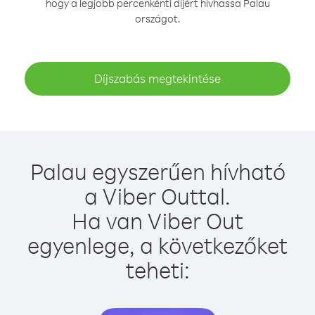
hogy a legjobb percenkénti díjért hívhassa Palau
országot.
Díjszabás megtekintése
Palau egyszerűen hívható
a Viber Outtal.
Ha van Viber Out
egyenlege, a következőket
teheti: