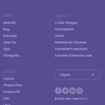
VIBER
VÁLLALAT
Jellemzők
A Viber névjegye
Blog
Márkaközpont
Biztonság
Állások
Viber Out
Feltételek és irányelvek
Díjak
Adatvédelmi szabályzat
Támogatás
Customer Complaints Code
LETÖLTÉS
Magyar
Android
iPhone & iPad
Windows PC
Mac
©
2026
Viber Media S.à r.l.
Linux