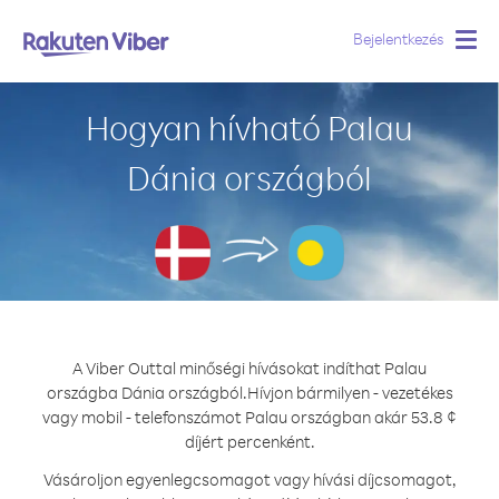
Bejelentkezés
Togg
navig
Hogyan hívható Palau
Dánia országból
A Viber Outtal minőségi hívásokat indíthat Palau
országba Dánia országból.
Hívjon bármilyen - vezetékes
vagy mobil - telefonszámot Palau országban akár 53.8 ¢
díjért percenként.
Vásároljon egyenlegcsomagot vagy hívási díjcsomagot,