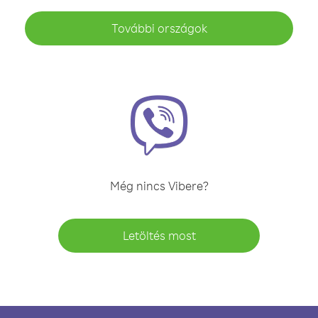
További országok
Még nincs Vibere?
Letöltés most