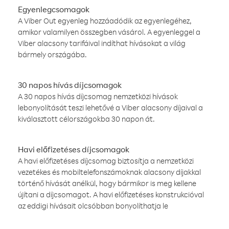
Egyenlegcsomagok
A Viber Out egyenleg hozzáadódik az egyenlegéhez,
amikor valamilyen összegben vásárol. A egyenleggel a
Viber alacsony tarifáival indíthat hívásokat a világ
bármely országába.
30 napos hívás díjcsomagok
A 30 napos hívás díjcsomag nemzetközi hívások
lebonyolítását teszi lehetővé a Viber alacsony díjaival a
kiválasztott célországokba 30 napon át.
Havi előfizetéses díjcsomagok
A havi előfizetéses díjcsomag biztosítja a nemzetközi
vezetékes és mobiltelefonszámoknak alacsony díjakkal
történő hívását anélkül, hogy bármikor is meg kellene
újítani a díjcsomagot. A havi előfizetéses konstrukcióval
az eddigi hívásait olcsóbban bonyolíthatja le