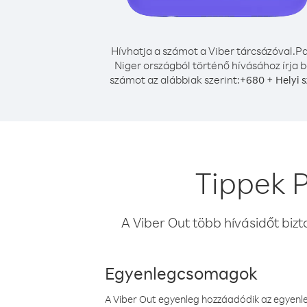
Hívhatja a számot a Viber tárcsázóval.
Pa
Niger országból történő hívásához írja b
számot az alábbiak szerint:
+
+
680
Helyi 
Tippek P
A Viber Out több hívásidőt bizt
Egyenlegcsomagok
A Viber Out egyenleg hozzáadódik az egyenleg