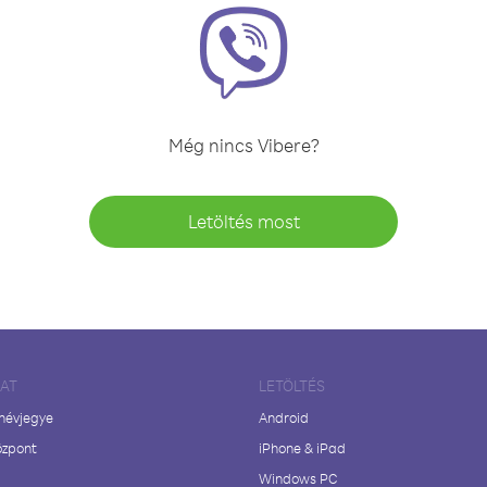
Még nincs Vibere?
Letöltés most
LAT
LETÖLTÉS
 névjegye
Android
özpont
iPhone & iPad
Windows PC