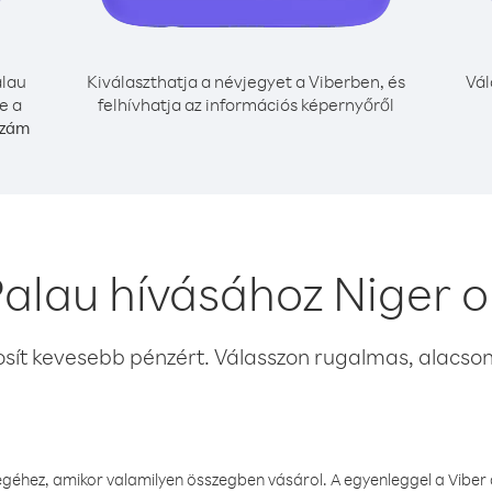
lau
Kiválaszthatja a névjegyet a Viberben, és
Vál
e a
felhívhatja az információs képernyőről
szám
alau hívásához Niger 
osít kevesebb pénzért. Válasszon rugalmas, alacsony
éhez, amikor valamilyen összegben vásárol. A egyenleggel a Viber a