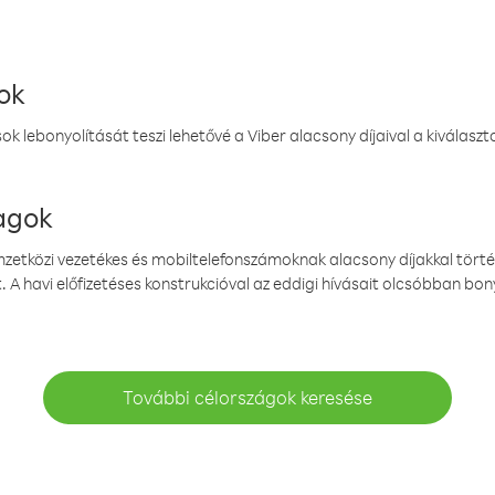
ok
k lebonyolítását teszi lehetővé a Viber alacsony díjaival a kiválas
magok
emzetközi vezetékes és mobiltelefonszámoknak alacsony díjakkal törté
. A havi előfizetéses konstrukcióval az eddigi hívásait olcsóbban bony
További célországok keresése