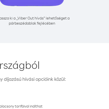
assza ki a „Viber Out hívás” lehetőséget a
párbeszédablak fejlécében
országból
 díjazású hívási opcióink közül:
lacsony tarifáival indíthat