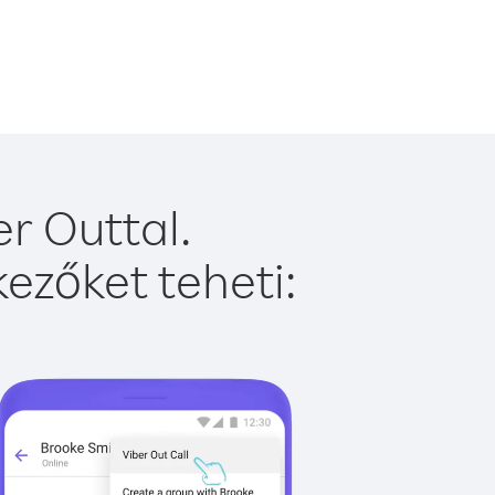
r Outtal.
ezőket teheti: