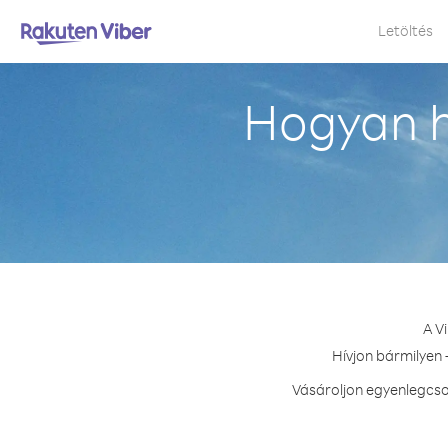
Letöltés
Hogyan h
A V
Hívjon bármilyen 
Vásároljon egyenlegcso