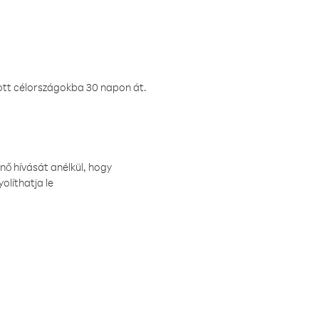
ztott célországokba 30 napon át.
nő hívását anélkül, hogy
olíthatja le