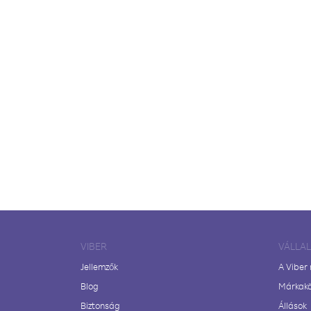
VIBER
VÁLLA
Jellemzők
A Viber
Blog
Márkak
Biztonság
Állások