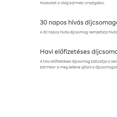
hívásokat a világ bármely országába.
30 napos hívás díjcsomag
A 30 napos hívás díjcsomag nemzetközi híváso
Havi előfizetéses díjcso
A havi előfizetéses díjcsomag biztosítja a n
bármikor is meg kellene újítani a díjcsomagot