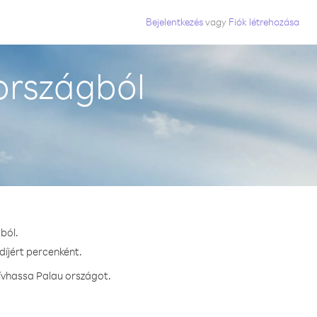
Bejelentkezés
vagy
Fiók létrehozása
országból
ból.
díjért percenként.
ívhassa Palau országot.