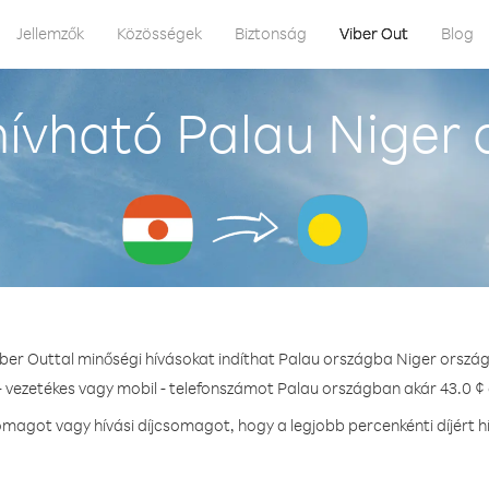
Jellemzők
Közösségek
Biztonság
Viber Out
Blog
ívható Palau Niger 
iber Outtal minőségi hívásokat indíthat Palau országba Niger ország
- vezetékes vagy mobil - telefonszámot Palau országban akár 43.0 ¢ 
magot vagy hívási díjcsomagot, hogy a legjobb percenkénti díjért h