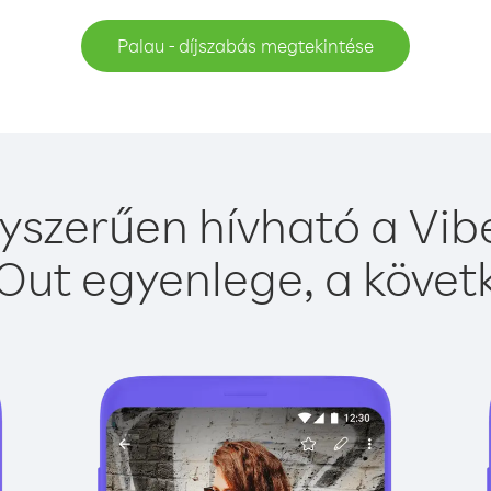
Palau - díjszabás megtekintése
yszerűen hívható a Vibe
Out egyenlege, a követk