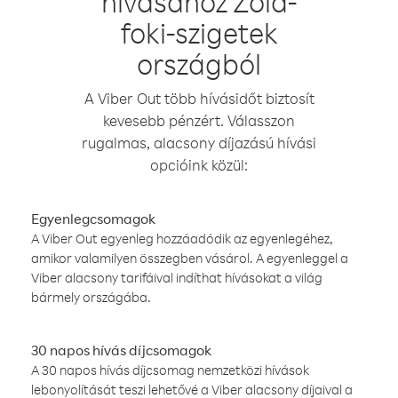
hívásához Zöld-
foki-szigetek
országból
A Viber Out több hívásidőt biztosít
kevesebb pénzért. Válasszon
rugalmas, alacsony díjazású hívási
opcióink közül:
Egyenlegcsomagok
A Viber Out egyenleg hozzáadódik az egyenlegéhez,
amikor valamilyen összegben vásárol. A egyenleggel a
Viber alacsony tarifáival indíthat hívásokat a világ
bármely országába.
30 napos hívás díjcsomagok
A 30 napos hívás díjcsomag nemzetközi hívások
lebonyolítását teszi lehetővé a Viber alacsony díjaival a