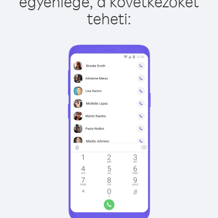
egyenlege, a következőket
teheti: