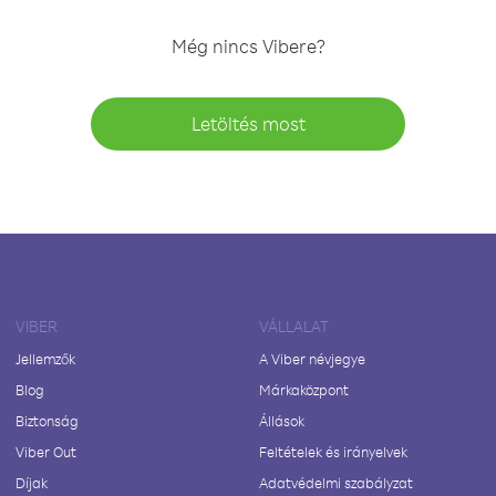
Még nincs Vibere?
Letöltés most
VIBER
VÁLLALAT
Jellemzők
A Viber névjegye
Blog
Márkaközpont
Biztonság
Állások
Viber Out
Feltételek és irányelvek
Díjak
Adatvédelmi szabályzat