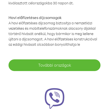
kiválasztott célországokba 30 napon át.
Havi előfizetéses díjcsomagok
A havi előfizetéses díjcsomag biztosítja a nemzetközi
vezetékes és mobiltelefonszámoknak alacsony díjakkal
történő hívását anélkül, hogy bármikor is meg kellene
újítani a díjcsomagot. A havi előfizetéses konstrukcióval
az eddigi hívásait olcsóbban bonyolíthatja le
További országok