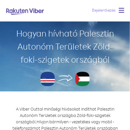
Bejelentkezés
Togg
navig
Hogyan hívható Palesztin
Autonóm Területek Zöld-
foki-szigetek országból
A Viber Outtal minőségi hívásokat indíthat Palesztin
Autonóm Területek országba Zöld-foki-szigetek
országból.
Hívjon bármilyen - vezetékes vagy mobil -
telefonszámot Palesztin Autonóm Területek országban