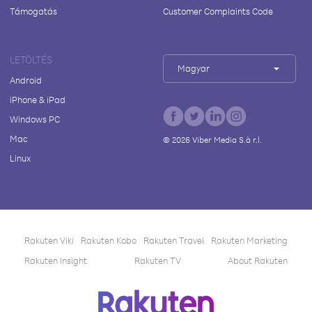
Támogatás
Customer Complaints Code
LETÖLTÉS
Magyar
Android
iPhone & iPad
Windows PC
Mac
©
2026
Viber Media S.à r.l.
Linux
Rakuten Viki
Rakuten Kobo
Rakuten Travel
Rakuten Marketing
Rakuten Insight
Rakuten TV
About Rakuten