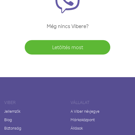
Még nincs Vibere?
Letöltés most
VIBER
VÁLLALAT
Jellemzők
A Viber névjegye
Blog
Márkaközpont
Biztonság
Állások