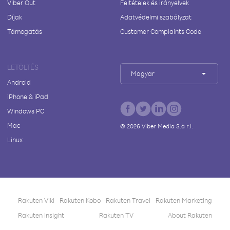
Viber Out
Feltételek és irányelvek
Díjak
Adatvédelmi szabályzat
Támogatás
Customer Complaints Code
LETÖLTÉS
Magyar
Android
iPhone & iPad
Windows PC
Mac
©
2026
Viber Media S.à r.l.
Linux
Rakuten Viki
Rakuten Kobo
Rakuten Travel
Rakuten Marketing
Rakuten Insight
Rakuten TV
About Rakuten