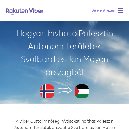
Bejelentkezés
Togg
navig
Hogyan hívható Palesztin
Autonóm Területek
Svalbard és Jan Mayen
országból
A Viber Outtal minőségi hívásokat indíthat Palesztin
Autonóm Területek országba Svalbard és Jan Mayen