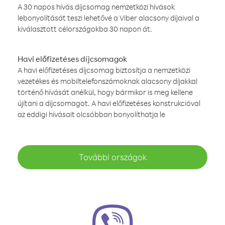
A 30 napos hívás díjcsomag nemzetközi hívások
lebonyolítását teszi lehetővé a Viber alacsony díjaival a
kiválasztott célországokba 30 napon át.
Havi előfizetéses díjcsomagok
A havi előfizetéses díjcsomag biztosítja a nemzetközi
vezetékes és mobiltelefonszámoknak alacsony díjakkal
történő hívását anélkül, hogy bármikor is meg kellene
újítani a díjcsomagot. A havi előfizetéses konstrukcióval
az eddigi hívásait olcsóbban bonyolíthatja le
További országok