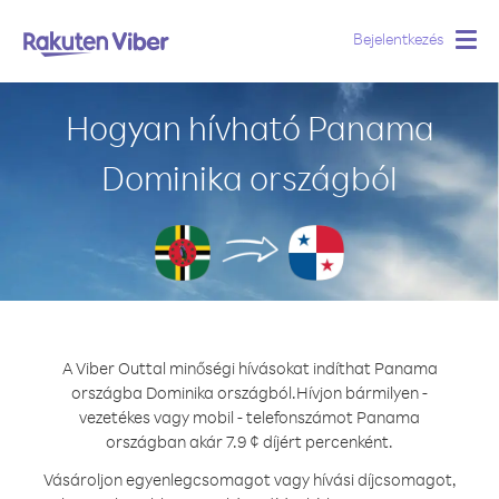
Bejelentkezés
Togg
navig
Hogyan hívható Panama
Dominika országból
A Viber Outtal minőségi hívásokat indíthat Panama
országba Dominika országból.
Hívjon bármilyen -
vezetékes vagy mobil - telefonszámot Panama
országban akár 7.9 ¢ díjért percenként.
Vásároljon egyenlegcsomagot vagy hívási díjcsomagot,