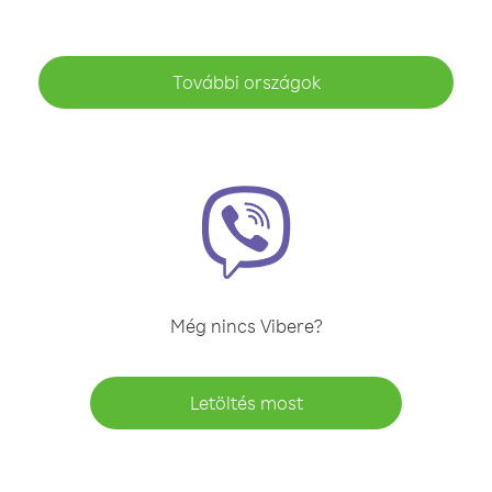
További országok
Még nincs Vibere?
Letöltés most