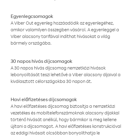
Egyenlegcsomagok
A Viber Out egyenleg hozzáadódik az egyenlegéhez,
amikor valamilyen összegben vásárol. A egyenleggel a
Viber alacsony tarifáival indíthat hívásokat a világ
bármely országába.
30 napos hívás díjcsomagok
A 30 napos hívás díjcsomag nemzetközi hívások
lebonyolítását teszi lehetővé a Viber alacsony díjaival a
kiválasztott célországokba 30 napon át.
Havi előfizetéses díjcsomagok
A havi előfizetéses díjcsomag biztosítja a nemzetközi
vezetékes és mobiltelefonszámoknak alacsony díjakkal
történő hívását anélkül, hogy bármikor is meg kellene
újítani a díjcsomagot. A havi előfizetéses konstrukcióval
az eddigi hívásait olcsóbban bonyolíthatja le