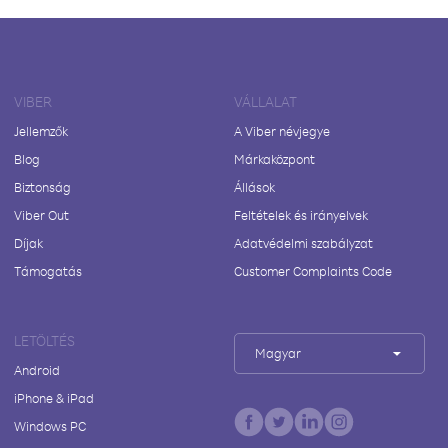
VIBER
VÁLLALAT
Jellemzők
A Viber névjegye
Blog
Márkaközpont
Biztonság
Állások
Viber Out
Feltételek és irányelvek
Díjak
Adatvédelmi szabályzat
Támogatás
Customer Complaints Code
LETÖLTÉS
Magyar
Android
iPhone & iPad
Windows PC